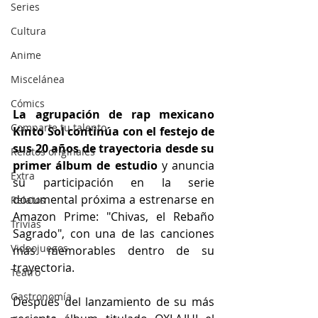
Series
Cultura
Anime
Miscelánea
Cómics
La agrupación de rap mexicano 
Comparte tu talento
Kinto Sol continúa con el festejo de 
sus 20 años de trayectoria desde su 
Relatos originales
primer álbum de estudio
 y anuncia 
Extra
su participación en la serie 
documental próxima a estrenarse en 
Relatos
Amazon Prime: "Chivas, el Rebaño 
Trivias
Sagrado", con una de las canciones 
Videojuegos
más memorables dentro de su 
trayectoria.
Teatro
Gastronomía
Después del lanzamiento de su más 