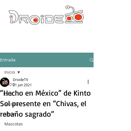
DROIDE TV: CULTURA POP Y PRODUCCION ORIGINAL
droidetv@gmail.com
Entrada
Inicio
DroideTV
Inicio
21 jun 2021
“Hecho en México” de Kinto
Cine
Sol presente en “Chivas, el
Música
rebaño sagrado”
Libros
Mascotas