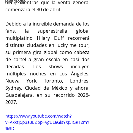
Tecnología
a.m., mientras que la venta general 
comenzará el 30 de abril.
Debido a la increíble demanda de los 
fans, la superestrella global 
multiplatino Hilary Duff recorrerá 
distintas ciudades en lucky me tour, 
su primera gira global como cabeza 
de cartel a gran escala en casi dos 
décadas. Los shows incluyen 
múltiples noches en Los Ángeles, 
Nueva York, Toronto, Londres, 
Sydney, Ciudad de México y ahora, 
Guadalajara, en su recorrido 2026-
2027.
https://www.youtube.com/watch?
v=Akkzj5p3a3E&pp=ygULaGlsYXJ5IGR1ZmY
%3D