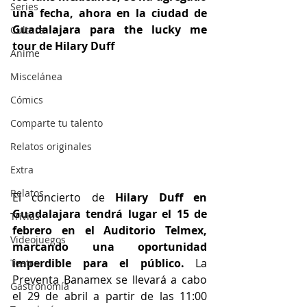
Series
una fecha, ahora en la ciudad de 
Guadalajara para the lucky me 
Cultura
tour de Hilary Duff
Anime
Miscelánea
Cómics
Comparte tu talento
Relatos originales
Extra
Relatos
El concierto de
 Hilary Duff en 
Guadalajara tendrá lugar el 15 de 
Trivias
febrero en el Auditorio Telmex, 
Videojuegos
marcando una oportunidad 
imperdible para el público.
 La 
Teatro
Preventa Banamex se llevará a cabo 
Gastronomía
el 29 de abril a partir de las 11:00 