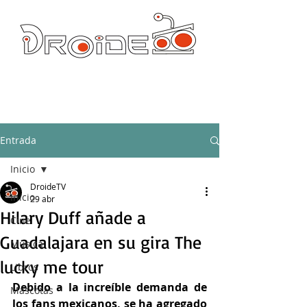
DROIDE TV: CULTURA POP Y PRODUCCION ORIGINAL
droidetv@gmail.com
Entrada
Inicio
DroideTV
Inicio
29 abr
Hilary Duff añade a
Cine
Guadalajara en su gira The
Música
lucky me tour
Libros
Debido a la increíble demanda de 
Mascotas
los fans mexicanos, se ha agregado 