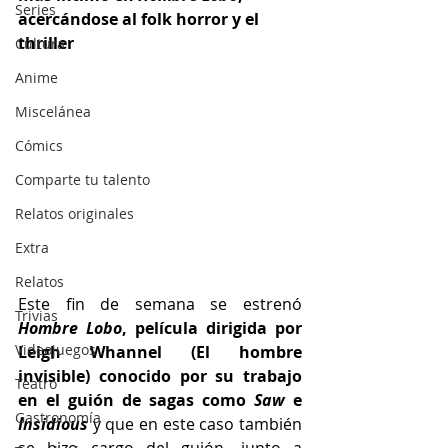
Series
acercándose al folk horror y el 
thriller
Cultura
Anime
Miscelánea
Cómics
Comparte tu talento
Relatos originales
Extra
Relatos
Este fin de semana se estrenó 
Trivias
Hombre Lobo
, película dirigida por 
Videojuegos
Leigh Whannel (El hombre 
invisible) conocido por su trabajo 
Teatro
en el guión de sagas como 
Saw
 e 
Gastronomía
Insidious
y que en este caso también 