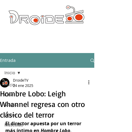
DROIDE TV: CULTURA POP Y PRODUCCION ORIGINAL
droidetv@gmail.com
Entrada
Inicio
DroideTV
Inicio
24 ene 2025
Hombre Lobo: Leigh
Cine
Whannel regresa con otro
Música
clásico del terror
Libros
El director apuesta por un terror 
Mascotas
más íntimo en 
Hombre Lobo
, 