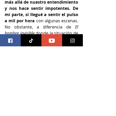
más allá de nuestro entendimiento 
y nos hace sentir impotentes. De 
mi parte, sí llegué a sentir el pulso 
a mil por hora 
con algunas escenas. 
No obstante, a diferencia de
 El 
hombre invisible 
donde la situación de 
los personajes juega un papel crucial 
que nutre a la cinta, aquí es más una 
excusa para poner a los personajes 
en la situación de riesgo en turno.
Así pues, es 
una cinta de terror bien 
elaborada con momentos en los 
que sabe utilizar muy bien a su 
monstruo y la maldición del 
hombre lobo para generar tensión
, 
pero que al menos en cuanto a 
historia se queda a medias de su 
potencial y con un lore que apenas 