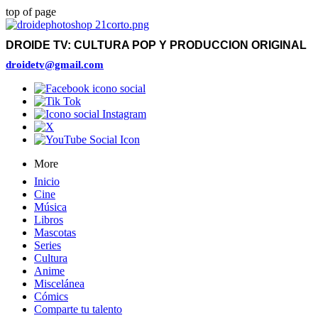
top of page
DROIDE TV: CULTURA POP Y PRODUCCION ORIGINAL
droidetv@gmail.com
More
Inicio
Cine
Música
Libros
Mascotas
Series
Cultura
Anime
Miscelánea
Cómics
Comparte tu talento