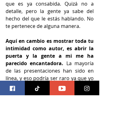
que es ya consabida. Quizá no a 
detalle, pero la gente ya sabe del 
hecho del que le estás hablando. No 
te pertenece de alguna manera.
Aquí en cambio es mostrar toda tu 
intimidad como autor, es abrir la 
puerta y la gente a mi me ha 
parecido encantadora. 
La mayoría 
de las presentaciones han sido en 
línea, y eso podría ser raro ya que yo 
no estaba acostumbrado, pero así 
sucede en la pandemia. 
Pero es otra 
clase de público, es un entusiasmo 
mucho más grande
, además es un 
público más joven, desde niños de 10 
años que me sorprende que la estén 
leyendo, hasta gente muy adulta 
pero la mayoría diría yo qué son 