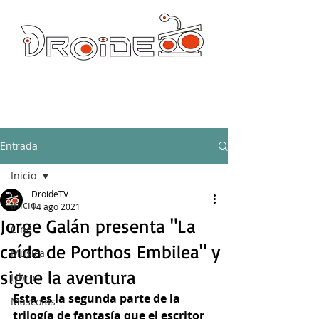
DROIDE TV: CULTURA POP Y PRODUCCION ORIGINAL
droidetv@gmail.com
Entrada
Inicio
DroideTV
Inicio
14 ago 2021
Jorge Galán presenta "La
Cine
caída de Porthos Embilea" y
Música
sigue la aventura
Libros
Esta es la segunda parte de la 
Mascotas
trilogía de fantasía que el escritor 