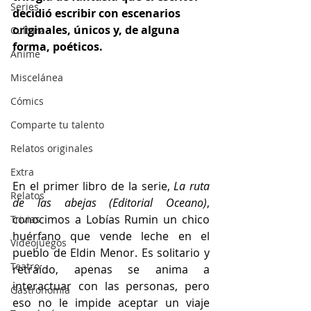
Series
decidió escribir con escenarios 
originales, únicos y, de alguna 
Cultura
forma, poéticos.
Anime
Miscelánea
Cómics
Comparte tu talento
Relatos originales
Extra
En el primer libro de la serie, 
La ruta 
Relatos
de las abejas (Editorial Oceano)
, 
conocimos a Lobías Rumin un chico 
Trivias
huérfano que vende leche en el 
Videojuegos
pueblo de Eldin Menor. Es solitario y 
Teatro
retraído, apenas se anima a 
interactuar con las personas, pero 
Gastronomía
eso no le impide aceptar un viaje 