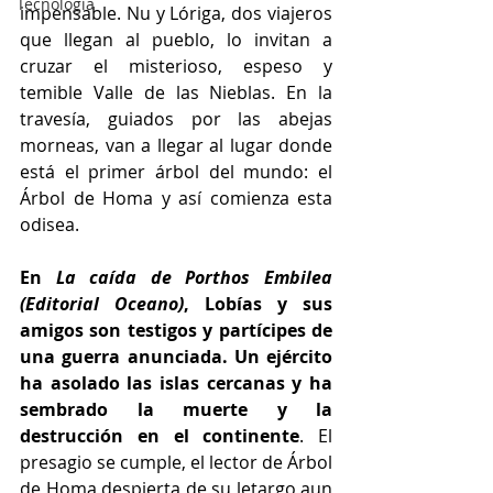
Tecnología
impensable. Nu y Lóriga, dos viajeros 
que llegan al pueblo, lo invitan a 
cruzar el misterioso, espeso y 
temible Valle de las Nieblas. En la 
travesía, guiados por las abejas 
morneas, van a llegar al lugar donde 
está el primer árbol del mundo: el 
Árbol de Homa y así comienza esta 
odisea.
En 
La caída de Porthos Embilea 
(Editorial Oceano)
, Lobías y sus 
amigos son testigos y partícipes de 
una guerra anunciada. Un ejército 
ha asolado las islas cercanas y ha 
sembrado la muerte y la 
destrucción en el continente
. El 
presagio se cumple, el lector de Árbol 
de Homa despierta de su letargo aun 