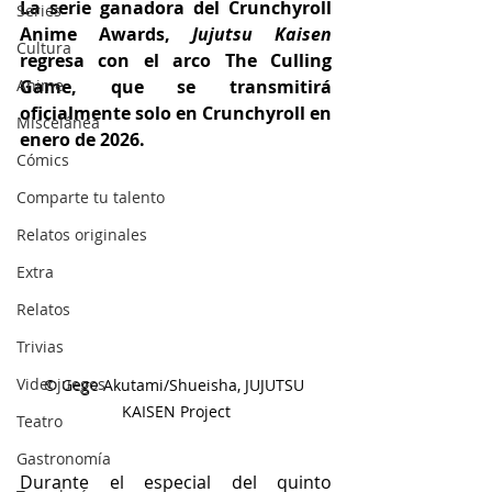
La serie ganadora del Crunchyroll 
Series
Anime Awards,
 Jujutsu Kaisen
Cultura
regresa con el arco The Culling 
Anime
Game, que se transmitirá 
oficialmente solo en Crunchyroll en 
Miscelánea
enero de 2026.
Cómics
Comparte tu talento
Relatos originales
Extra
Relatos
Trivias
Videojuegos
© Gege Akutami/Shueisha, JUJUTSU 
KAISEN Project
Teatro
Gastronomía
Durante el especial del quinto 