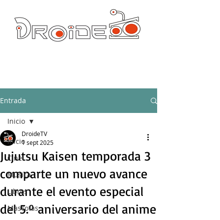
DROIDE TV: CULTURA POP Y PRODUCCION ORIGINAL
droidetv@gmail.com
Entrada
Inicio
DroideTV
Inicio
1 sept 2025
Jujutsu Kaisen temporada 3
Cine
comparte un nuevo avance
Música
durante el evento especial
Libros
del 5.º aniversario del anime
Mascotas