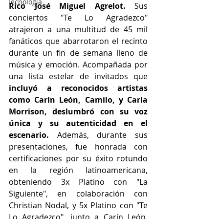
Tecnología
Rico José Miguel Agrelot. 
Sus 
conciertos "Te Lo Agradezco" 
atrajeron a una multitud de 45 mil 
fanáticos que abarrotaron el recinto 
durante un fin de semana lleno de 
música y emoción. Acompañada por 
una lista estelar de invitados que
incluyó a reconocidos artistas 
como Carín León, Camilo, y Carla 
Morrison, deslumbró con su voz 
única y su autenticidad en el 
escenario. 
Además, durante sus 
presentaciones, fue honrada con 
certificaciones por su éxito rotundo 
en la región latinoamericana, 
obteniendo 3x Platino con "La 
Siguiente", en colaboración con 
Christian Nodal, y 5x Platino con "Te 
Lo Agradezco", junto a Carín León. 