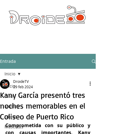
DROIDE TV: CULTURA POP Y PRODUCCION ORIGINAL
droidetv@gmail.com
Entrada
Inicio
DroideTV
Inicio
29 feb 2024
Kany García presentó tres
Cine
noches memorables en el
Música
Coliseo de Puerto Rico
Libros
Comprometida con su público y 
Mascotas
con causas importantes, Kany 