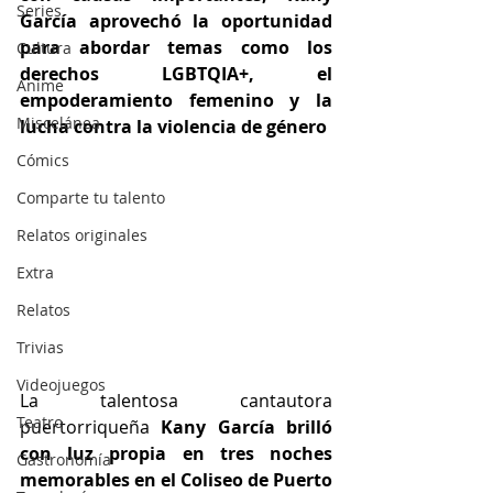
Series
García aprovechó la oportunidad 
para abordar temas como los 
Cultura
derechos LGBTQIA+, el 
Anime
empoderamiento femenino y la 
Miscelánea
lucha contra la violencia de género
Cómics
Comparte tu talento
Relatos originales
Extra
Relatos
Trivias
Videojuegos
La talentosa cantautora 
Teatro
puertorriqueña
 Kany García brilló 
con luz propia en tres noches 
Gastronomía
memorables en el Coliseo de Puerto 