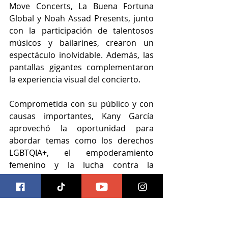
Move Concerts, La Buena Fortuna 
Global y Noah Assad Presents, junto 
con la participación de talentosos 
músicos y bailarines, crearon un 
espectáculo inolvidable. Además, las 
pantallas gigantes complementaron 
la experiencia visual del concierto. 
Comprometida con su público y con 
causas importantes, Kany García 
aprovechó la oportunidad para 
abordar temas como los derechos 
LGBTQIA+, el empoderamiento 
femenino y la lucha contra la 
violencia de género, demostrando 
que su arte va más allá de la música. 
Al expresar su gratitud hacia su 
tierra natal y su gente, Kany García 
reafirmó su conexión con Puerto 