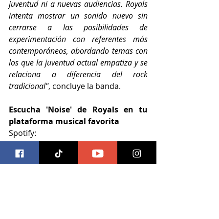
juventud ni a nuevas audiencias. Royals 
intenta mostrar un sonido nuevo sin 
cerrarse a las posibilidades de 
experimentación con referentes más 
contemporáneos, abordando temas con 
los que la juventud actual empatiza y se 
relaciona a diferencia del rock 
tradicional"
, concluye la banda.
Escucha 'Noise' de Royals en tu 
plataforma musical favorita
Spotify: 
https://open.spotify.com/album/4s5B
rzRULBhmHDBZT4rMuY
Deezer: 
https://www.deezer.com/es/track/147
6624812
YouTube: 
https://youtu.be/sz4acmufMRk