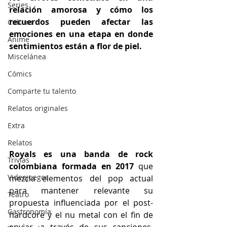
Series
relación amorosa y cómo los 
recuerdos pueden afectar las 
Cultura
emociones en una etapa en donde 
Anime
sentimientos están a flor de piel.
Miscelánea
Cómics
Comparte tu talento
Relatos originales
Extra
Relatos
Royals es una banda de rock 
Trivias
colombiana formada en 2017
 que 
Videojuegos
mezcla elementos del pop actual 
para mantener relevante su 
Teatro
propuesta influenciada por el post-
Gastronomía
hardcore y el nu metal con el fin de 