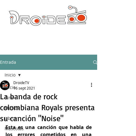
DROIDE TV: CULTURA POP Y PRODUCCION ORIGINAL
droidetv@gmail.com
Entrada
Inicio
DroideTV
Inicio
16 sept 2021
La banda de rock
Cine
colombiana Royals presenta
Música
su canción "Noise"
Libros
Esta es una canción que habla de 
Mascotas
los errores cometidos en una 