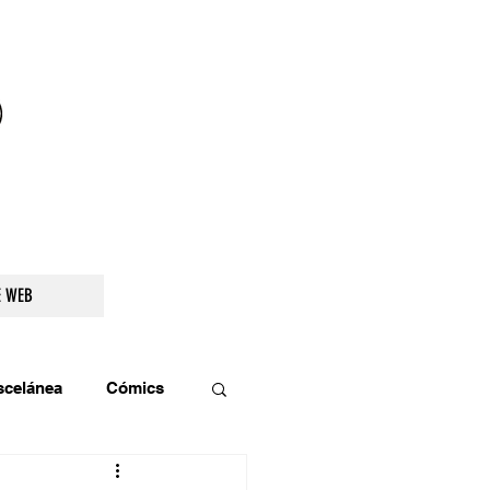
droidetv@gmail.com
E WEB
scelánea
Cómics
os
Teatro