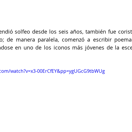
ndió solfeo desde los seis años, también fue coris
lo; de manera paralela, comenzó a escribir poemas
iéndose en uno de los iconos más jóvenes de la esc
e.com/watch?v=x3-00ErCfEY&pp=ygUGcG9tbWUg