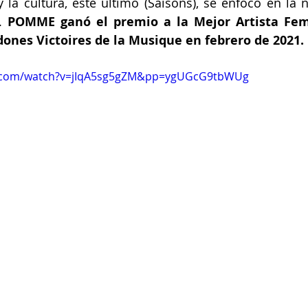
 la cultura, este último (Saisons), se enfocó en la na
. 
POMME ganó el premio a la Mejor Artista Feme
dones Victoires de la Musique en febrero de 2021.
e.com/watch?v=jIqA5sg5gZM&pp=ygUGcG9tbWUg