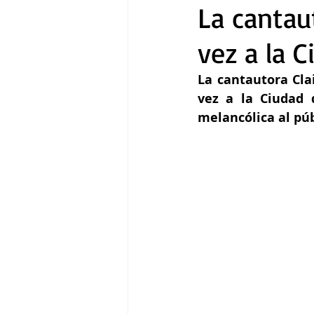
La cantau
vez a la 
Gastronomía
Tecnología
La cantautora Cl
vez a la Ciudad 
melancólica al púb