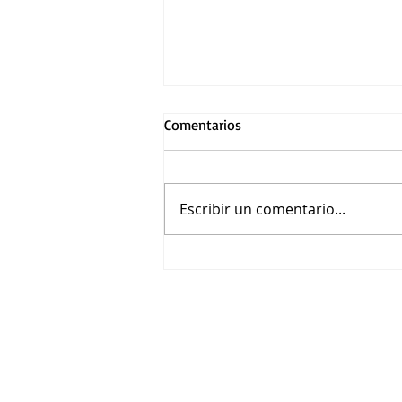
Comentarios
Escribir un comentario...
Dimash Qudaibergen incluye a
México en su nueva gira
internacional