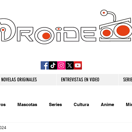
DROIDE TV: CULTURA POP Y PRODUCCION
ORIGINAL
NOVELAS ORIGINALES
ENTREVISTAS EN VIDEO
SERI
ros
Mascotas
Series
Cultura
Anime
Mi
024
s originales
Extra
Relatos
Trivias
Videojueg