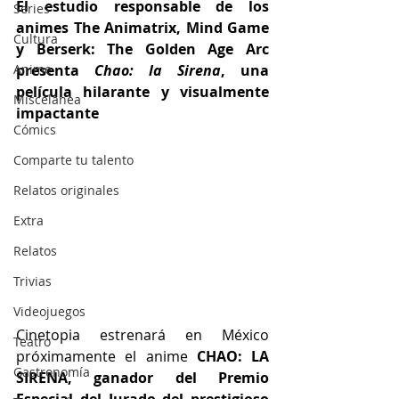
El estudio responsable de los 
Series
animes The Animatrix, Mind Game 
Cultura
y Berserk: The Golden Age Arc 
Anime
presenta 
Chao: la Sirena
, una 
película hilarante y visualmente 
Miscelánea
impactante
Cómics
Comparte tu talento
Relatos originales
Extra
Relatos
Trivias
Videojuegos
Cinetopia estrenará en México 
Teatro
próximamente el anime 
CHAO: LA 
Gastronomía
SIRENA, ganador del Premio 