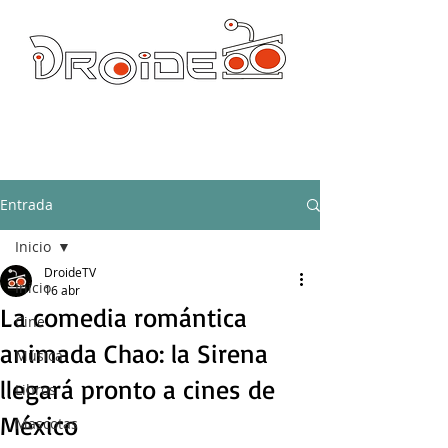
DROIDE TV: CULTURA POP Y PRODUCCION ORIGINAL
droidetv@gmail.com
Entrada
Inicio
DroideTV
Inicio
16 abr
La comedia romántica
Cine
animada Chao: la Sirena
Música
llegará pronto a cines de
Libros
México
Mascotas