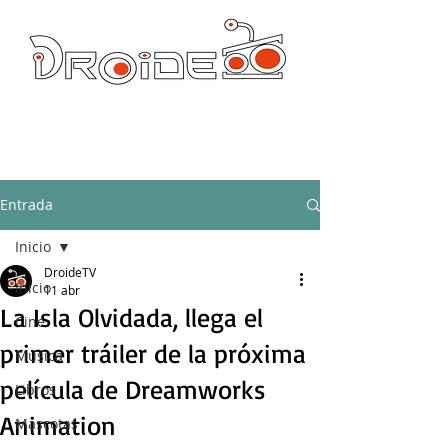
DROIDE TV: CULTURA POP Y PRODUCCION ORIGINAL
droidetv@gmail.com
Entrada
Inicio
DroideTV
Inicio
11 abr
La Isla Olvidada, llega el
Cine
primer tráiler de la próxima
Música
película de Dreamworks
Libros
Animation
Mascotas