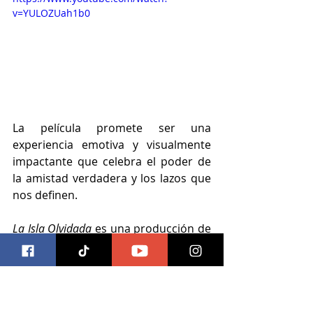
v=YULOZUah1b0
La película promete ser una 
experiencia emotiva y visualmente 
impactante que celebra el poder de 
la amistad verdadera y los lazos que 
nos definen.
La Isla Olvidada
 es una producción de 
DreamWorks Animation y será 
distribuida por Universal Pictures.
cine
universal pictures
universal pictures mexico
Cine