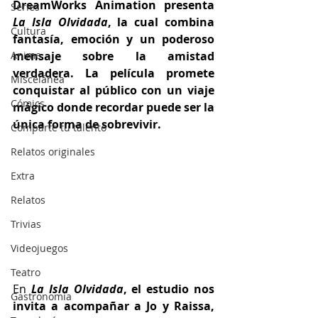
DreamWorks Animation presenta 
Series
La Isla Olvidada
, la cual combina 
Cultura
fantasía, emoción y un poderoso 
Anime
mensaje sobre la amistad 
verdadera. La película promete 
Miscelánea
conquistar al público con un viaje 
Cómics
mágico donde recordar puede ser la 
única forma de sobrevivir.
Comparte tu talento
Relatos originales
Extra
Relatos
Trivias
Videojuegos
Teatro
En 
La Isla Olvidada
, el estudio nos 
Gastronomía
invita a acompañar a Jo y Raissa, 