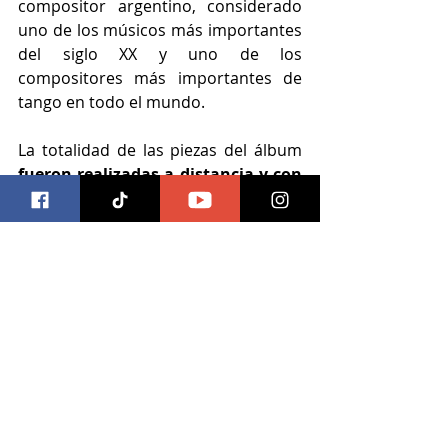
compositor argentino, considerado 
uno de los músicos más importantes 
del siglo XX y uno de los 
compositores más importantes de 
tango en todo el mundo.
La totalidad de las piezas del álbum 
fueron realizadas a distancia y con 
la participación de los músicos 
desde su hogar,
 logrando dar forma 
a una obra que concentra la esencia 
de la voluntad por crear en medio de 
la incertidumbre, de colaborar a 
pesar de la distancia y el aislamiento.
El disco puede ser escuchado en las 
plataformas de streaming Spotify y 
Apple Music.
Spotify: 
https://spoti.fi/3BoKDav