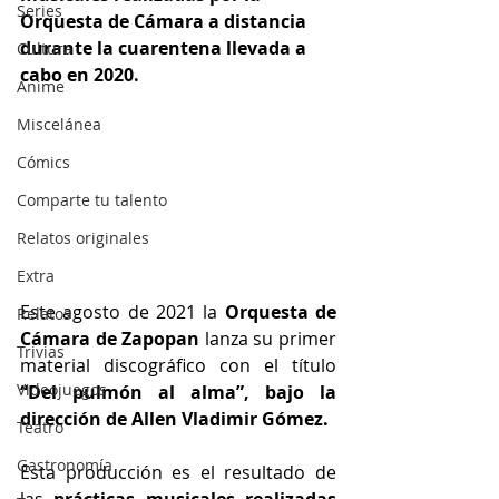
Series
Orquesta de Cámara a distancia 
durante la cuarentena llevada a 
Cultura
cabo en 2020.
Anime
Miscelánea
Cómics
Comparte tu talento
Relatos originales
Extra
Este agosto de 2021 la 
Orquesta de 
Relatos
Cámara de Zapopan
 lanza su primer 
Trivias
material discográfico con el título 
Videojuegos
“Del pulmón al alma”, bajo la 
dirección de Allen Vladimir Gómez.
Teatro
Gastronomía
Esta producción es el resultado de 