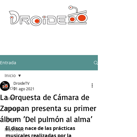
DROIDE TV: CULTURA POP Y PRODUCCION ORIGINAL
droidetv@gmail.com
Entrada
Inicio
DroideTV
Inicio
31 ago 2021
La Orquesta de Cámara de
Cine
Zapopan presenta su primer
Música
álbum ’Del pulmón al alma’
Libros
El disco nace de las prácticas 
Mascotas
musicales realizadas por la 