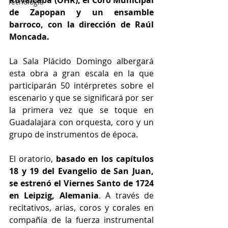
Ruvalcaba (OHR), el Coro Municipal 
Tecnología
de Zapopan y un ensamble 
barroco, con la dirección de Raúl 
Moncada.
La Sala Plácido Domingo albergará 
esta obra a gran escala en la que 
participarán 50 intérpretes sobre el 
escenario y que se significará por ser 
la primera vez que se toque en 
Guadalajara con orquesta, coro y un 
grupo de instrumentos de época.
El oratorio, 
basado en los capítulos 
18 y 19 del Evangelio de San Juan, 
se estrenó el Viernes Santo de 1724 
en Leipzig, Alemania
. A través de 
recitativos, arias, coros y corales en 
compañía de la fuerza instrumental 