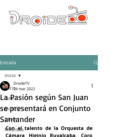
DROIDE TV: CULTURA POP Y PRODUCCION ORIGINAL
droidetv@gmail.com
Entrada
Inicio
DroideTV
Inicio
24 mar 2022
La Pasión según San Juan
Cine
se presentará en Conjunto
Música
Santander
Libros
Con el talento de la Orquesta de 
Mascotas
Cámara Higinio Ruvalcaba, Coro 