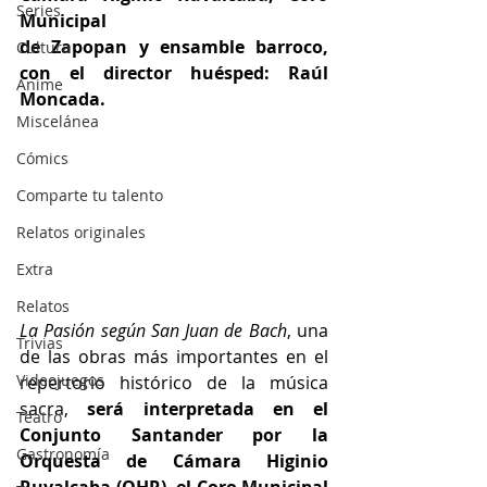
Series
Municipal
de Zapopan y ensamble barroco, 
Cultura
con el director huésped: Raúl 
Anime
Moncada.
Miscelánea
Cómics
Comparte tu talento
Relatos originales
Extra
Relatos
La Pasión según San Juan de Bach
, una 
Trivias
de las obras más importantes en el 
Videojuegos
repertorio histórico de la música 
sacra, 
será interpretada en el 
Teatro
Conjunto Santander por la 
Gastronomía
Orquesta de Cámara Higinio 