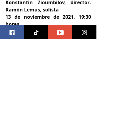
Konstantin Zioumbilov, director. 
Ramón Lemus, solista
13 de noviembre de 2021. 19:30 
horas
Sala 3 del Conjunto Santander. 
Zapopan, Jalisco 
Boletos: 180 pesos en preventa. 220 
el día del concierto
A la venta en taquillas y en 
conjuntosantander.com
conjunto santander
Música
Entradas recientes
Ver todo