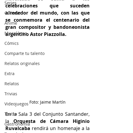
Series
celebraciones que suceden 
alrededor del mundo, con las que 
Cultura
se conmemora el centenario del 
Anime
gran compositor y bandoneonista 
Miscelánea
argentino Astor Piazzolla. 
Cómics
Comparte tu talento
Relatos originales
Extra
Relatos
Trivias
Foto: Jaime Martín
Videojuegos
En la Sala 3 del Conjunto Santander, 
Teatro
la 
Orquesta de Cámara Higinio 
Gastronomía
Ruvalcaba
 rendirá un homenaje a la 