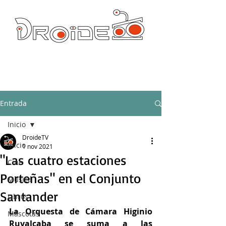
DROIDE TV: CULTURA POP Y PRODUCCION ORIGINAL
droidetv@gmail.com
Entrada
Inicio
DroideTV
Inicio
1 nov 2021
"Las cuatro estaciones
Cine
Porteñas" en el Conjunto
Música
Santander
Libros
La Orquesta de Cámara Higinio 
Mascotas
Ruvalcaba se suma a las 