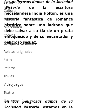
Las peligrosas damas de la Sociedad 
Series
Wisteria
 de la escritora 
Cultura
neozelandesa India Holton, es una 
Anime
historia fantástica de romance 
histórico sobre una ladrona que 
Miscelánea
debe salvar a su tía de un pirata 
Cómics
enloquecido y de su encantador y 
peligroso secuaz.
Comparte tu talento
Relatos originales
Extra
Relatos
Trivias
Videojuegos
Teatro
Gastronomía
En 
Las peligrosas damas de la 
Sociedad Wisteria
, estamos en la 