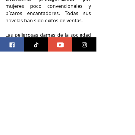
mujeres poco convencionales y 
pícaros encantadores. Todas sus 
novelas han sido éxitos de ventas.
Las peligrosas damas de la sociedad 
Wisteria fue uno de los libros más 
leídos de The New York Times en 
2021. India es autista, al igual que 
muchos de sus personajes, y su 
escritura se alimenta de té y 
tormentas eléctricas.
libros
vr editoras
Las peligrosas damas de la Sociedad Wisteria
Libros
Ver todo