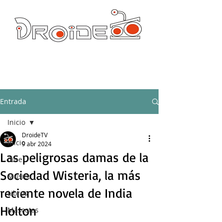
DROIDE TV: CULTURA POP Y PRODUCCION ORIGINAL
droidetv@gmail.com
Entrada
Inicio
DroideTV
Inicio
9 abr 2024
Las peligrosas damas de la
Cine
Sociedad Wisteria, la más
Música
reciente novela de India
Libros
Holton
Mascotas