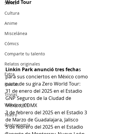
World Tour
Series
Cultura
Anime
Miscelánea
Cómics
Comparte tu talento
Relatos originales
Linkin Park anunció tres fecha
s 
Extra
para sus conciertos en México como 
parte de su gira Zero World Tour:
Relatos
31 de enero del 2025 en el Estadio 
Trivias
GNP Seguros de la Ciudad de 
Videojuegos
México, CDMX
3 de febrero del 2025 en el Estadio 3 
Teatro
de Marzo de Guadalajara, Jalisco
Gastronomía
5 de febrero del 2025 en el Estadio 
Banorte de Monterrey, Nuevo León