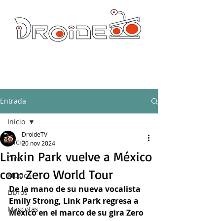
DROIDE TV: CULTURA POP Y PRODUCCION ORIGINAL
droidetv@gmail.com
Entrada
Inicio
DroideTV
Inicio
20 nov 2024
Linkin Park vuelve a México
Cine
con: Zero World Tour
Música
De la mano de su nueva vocalista 
Libros
Emily Strong, Link Park regresa a 
Mascotas
México en el marco de su gira Zero 