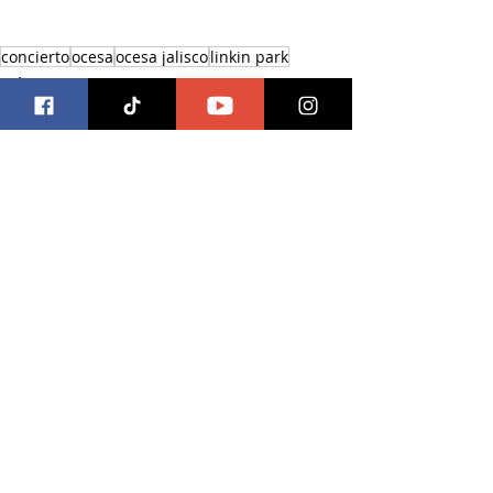
concierto
ocesa
ocesa jalisco
linkin park
Música
Entradas recientes
Ver todo