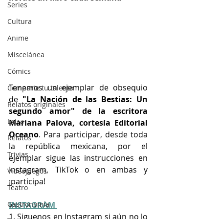
Series
Cultura
Anime
Miscelánea
Cómics
Tenemos un ejemplar de obsequio 
Comparte tu talento
de 
"La Nación de las Bestias: Un 
Relatos originales
segundo amor" de la escritora 
Extra
Mariana Palova, cortesía Editorial 
Oceano
. Para participar, desde toda 
Relatos
la república mexicana, por el 
Trivias
ejemplar sigue las instrucciones en 
Instagram, TikTok o en ambas y 
Videojuegos
¡participa!
Teatro
INSTAGRAM 
Gastronomía
1. Siguenos en Instagram si aún no lo 