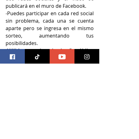
publicará en el muro de Facebook.
-Puedes participar en cada red social 
sin problema, cada una se cuenta 
aparte pero se ingresa en el mismo 
sorteo, aumentando tus 
posibilidades.
-Válido en el toda la República 
Mexicana.
-Los ganadores del area 
metropolitana de Guadalajara 
deberán recoger su obsequio en 
persona, aquellos en el resto de la 
república se enviará por medio de 
Correos de México.
trivias
libros
trivia
Libros