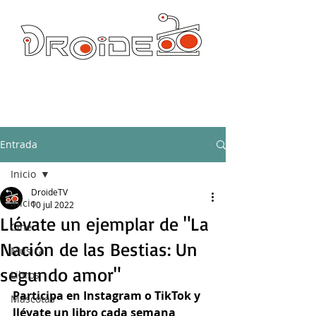
DROIDE TV: CULTURA POP Y PRODUCCION ORIGINAL
droidetv@gmail.com
Entrada
Inicio
DroideTV
Inicio
10 jul 2022
Llévate un ejemplar de "La
Cine
Nación de las Bestias: Un
Música
segundo amor"
Libros
Participa en Instagram o TikTok y 
Mascotas
llévate un libro cada semana