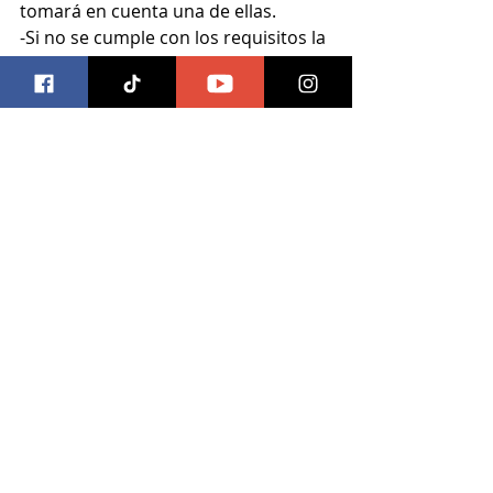
tomará en cuenta una de ellas.
-Si no se cumple con los requisitos la 
participación será inválida sin 
excepciones.
-Solo se permite una participación 
por familia
"Annabelle 3: Viene a casa” ya está 
en cines
Trivias
Entradas recientes
Ver todo