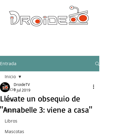
DROIDE TV: CULTURA POP Y PRODUCCION ORIGINAL
droidetv@gmail.com
Entrada
Inicio
DroideTV
Inicio
1 jul 2019
Llévate un obsequio de
Cine
"Annabelle 3: viene a casa"
Música
Libros
Mascotas