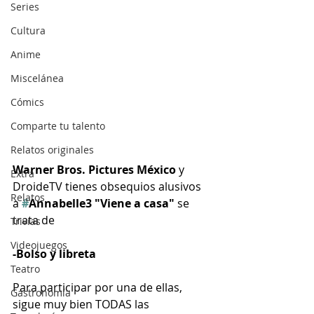
Series
Cultura
Anime
Miscelánea
Cómics
Comparte tu talento
Relatos originales
Warner Bros. Pictures México
 y 
Extra
DroideTV tienes obsequios alusivos 
Relatos
a 
#
Annabelle3 "Viene a casa"
 se 
trata de
Trivias
Videojuegos
-Bolso y libreta
Teatro
Para participar por una de ellas, 
Gastronomía
sigue muy bien TODAS las 