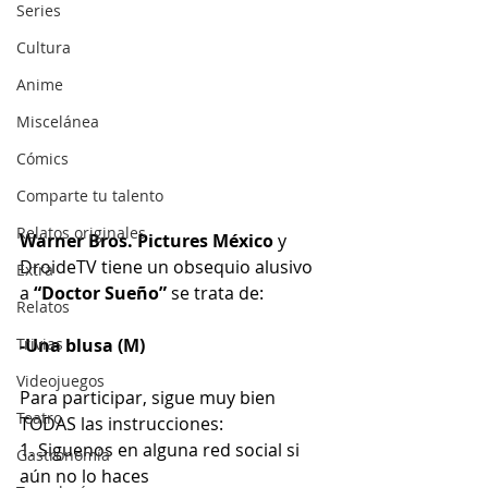
Series
Cultura
Anime
Miscelánea
Cómics
Comparte tu talento
Relatos originales
Warner Bros. Pictures México
 y 
DroideTV tiene un obsequio alusivo 
Extra
a 
“Doctor Sueño”
 se trata de:
Relatos
-Una blusa (M)
Trivias
Videojuegos
Para participar, sigue muy bien 
Teatro
TODAS las instrucciones:
1. Siguenos en alguna red social si 
Gastronomía
aún no lo haces