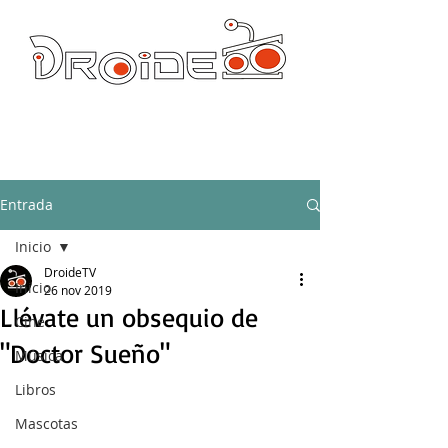
DROIDE TV: CULTURA POP Y PRODUCCION ORIGINAL
droidetv@gmail.com
Entrada
Inicio
DroideTV
Inicio
26 nov 2019
Llévate un obsequio de
Cine
"Doctor Sueño"
Música
Libros
Mascotas