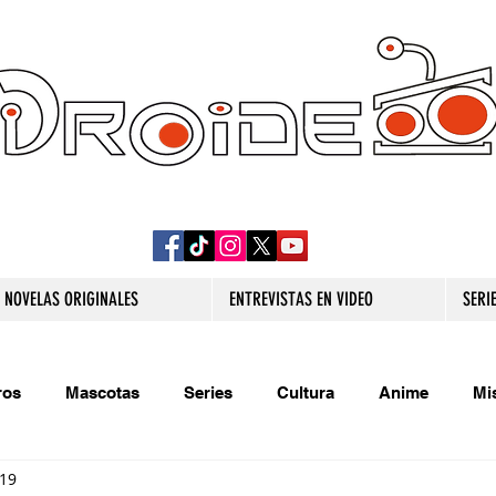
DROIDE TV: CULTURA POP Y PRODUCCION
ORIGINAL
NOVELAS ORIGINALES
ENTREVISTAS EN VIDEO
SERI
ros
Mascotas
Series
Cultura
Anime
Mi
019
s originales
Extra
Relatos
Trivias
Videojueg