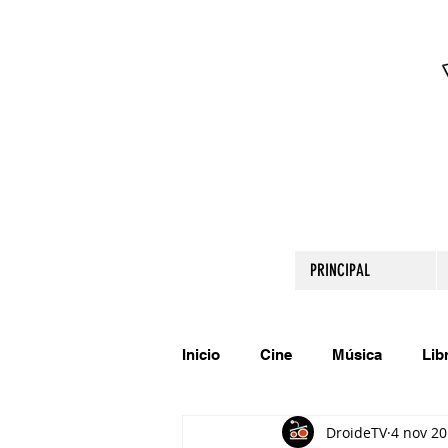
PRINCIPAL
Inicio
Cine
Música
Lib
DroideTV
4 nov 2
Comparte tu talento
Relato