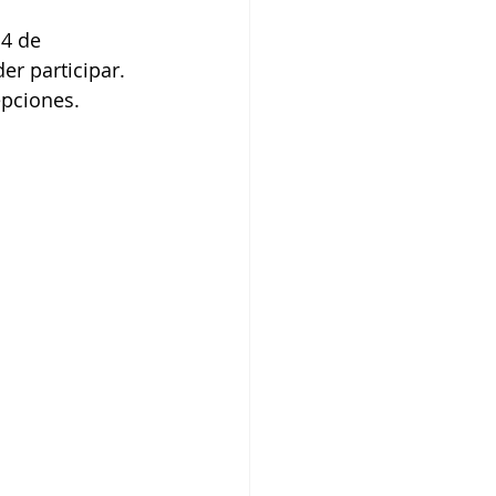
4 de 
r participar.
epciones.