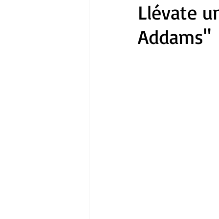
Llévate u
Addams"
Gastronomía
Tecnología