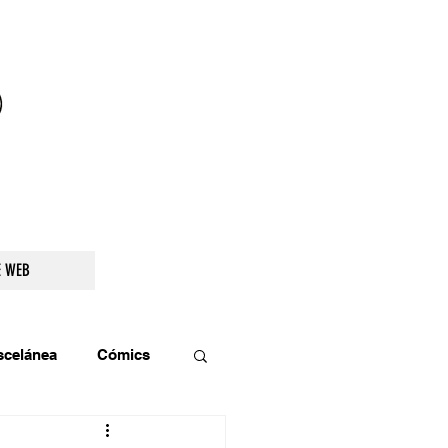
droidetv@gmail.com
E WEB
scelánea
Cómics
os
Teatro