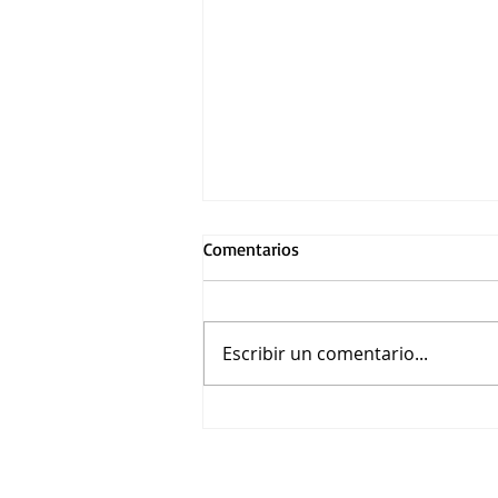
Comentarios
Escribir un comentario...
Asiste a la función premier de
Loco México Mágico en
Guadalajara por Cinépolis
Distribución