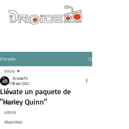
DROIDE TV: CULTURA POP Y PRODUCCION ORIGINAL
droidetv@gmail.com
Entrada
Inicio
DroideTV
Inicio
3 abr 2021
Llévate un paquete de
Cine
"Harley Quinn"
Música
Libros
Mascotas