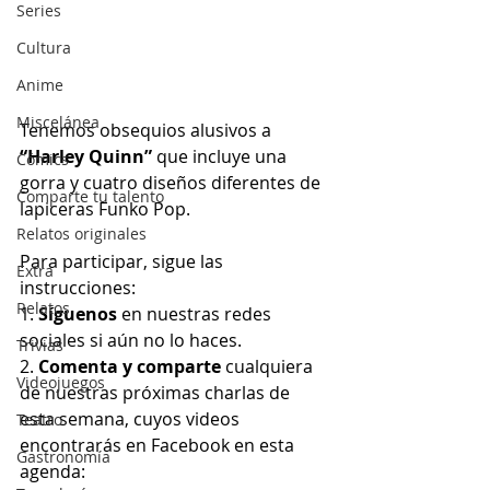
Series
Cultura
Anime
Miscelánea
Tenemos obsequios alusivos a 
“Harley Quinn”
 que incluye una 
Cómics
gorra y cuatro diseños diferentes de 
Comparte tu talento
lapiceras Funko Pop.
Relatos originales
Para participar, sigue las 
Extra
instrucciones:
Relatos
1. 
Síguenos
 en nuestras redes 
sociales si aún no lo haces.
Trivias
2. 
Comenta y comparte
 cualquiera 
Videojuegos
de nuestras próximas charlas de 
esta semana, cuyos videos 
Teatro
encontrarás en Facebook en esta 
Gastronomía
agenda: