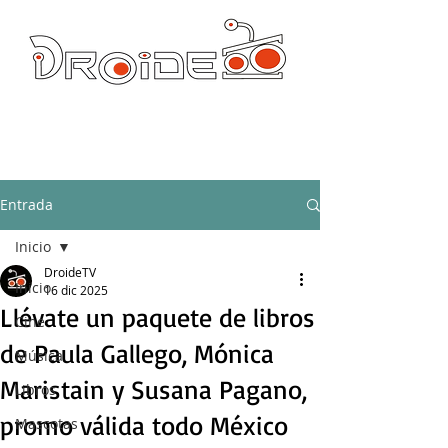
DROIDE TV: CULTURA POP Y PRODUCCION ORIGINAL
droidetv@gmail.com
Entrada
Inicio
DroideTV
Inicio
16 dic 2025
Llévate un paquete de libros
Cine
de Paula Gallego, Mónica
Música
Maristain y Susana Pagano,
Libros
promo válida todo México
Mascotas