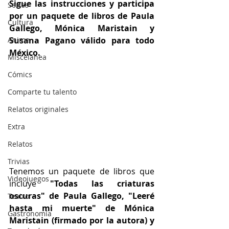
Sigue las instrucciones y participa 
Series
por un paquete 
de libros de Paula 
Cultura
Gallego, Mónica Maristain y 
Anime
Susana Pagano 
válido para todo 
México.
Miscelánea
Cómics
Comparte tu talento
Relatos originales
Extra
Relatos
Trivias
Tenemos 
un paquete 
de libros que  
Videojuegos
incluye 
"Todas las criaturas 
oscuras" de Paula Gallego, "Leeré 
Teatro
hasta mi muerte" de Mónica 
Gastronomía
Maristain (firmado por la autora) y 