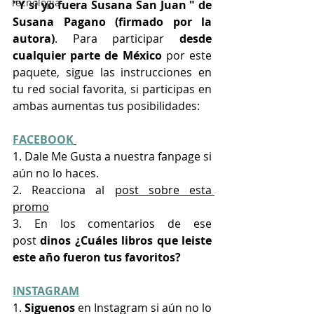
Tecnología
"Y si yo fuera Susana San Juan " de 
Susana Pagano (firmado por la 
autora)
. Para participar 
desde 
cualquier parte de México
 por este 
paquete, sigue las instrucciones en 
tu red social favorita, si participas en 
ambas aumentas tus posibilidades:
FACEBOOK
1. Dale Me Gusta a nuestra fanpage si 
aún no lo haces.
2. Reacciona al 
post sobre esta 
promo
3. En los comentarios de ese 
post
 dinos ¿Cuáles libros que leiste 
este año fueron tus favoritos?
INSTAGRAM
1. 
Siguenos 
en Instagram si aún no lo 