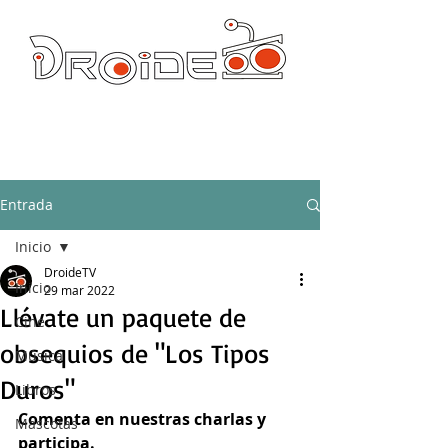
DROIDE TV: CULTURA POP Y PRODUCCION ORIGINAL
droidetv@gmail.com
Entrada
Inicio
DroideTV
Inicio
29 mar 2022
Llévate un paquete de
Cine
obsequios de "Los Tipos
Música
Duros"
Libros
Comenta en nuestras charlas y 
Mascotas
participa.