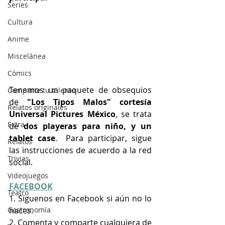
Series
Cultura
Anime
Miscelánea
Cómics
Tenemos un paquete de obsequios 
Comparte tu talento
de 
"Los Tipos Malos" cortesía 
Relatos originales
Universal Pictures México
, se trata 
Extra
de 
dos playeras para niño, y un 
tablet case
.  Para participar, sigue 
Relatos
las instrucciones de acuerdo a la red 
Trivias
social.
Videojuegos
FACEBOOK
Teatro
1. Síguenos en Facebook si aún no lo 
haces.
Gastronomía
2. Comenta y comparte cualquiera de 