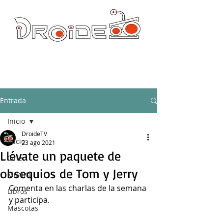
DROIDE TV: CULTURA POP Y PRODUCCION ORIGINAL
droidetv@gmail.com
Entrada
Inicio
DroideTV
Inicio
23 ago 2021
Llévate un paquete de
Cine
obsequios de Tom y Jerry
Música
Comenta en las charlas de la semana 
Libros
y participa.
Mascotas