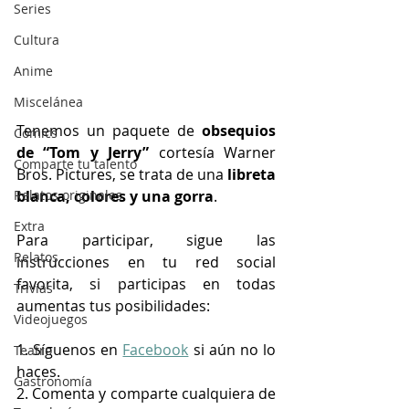
Series
Cultura
Anime
Miscelánea
Tenemos un paquete de 
obsequios 
Cómics
de “Tom y Jerry”
 cortesía Warner 
Comparte tu talento
Bros. Pictures, se trata de una
 libreta 
blanca, colores y una gorra
.
Relatos originales
Extra
Para participar, sigue las 
Relatos
instrucciones en tu red social 
favorita, si participas en todas 
Trivias
aumentas tus posibilidades:
Videojuegos
1. Síguenos en 
Facebook
 si aún no lo 
Teatro
haces.
Gastronomía
2. Comenta y comparte cualquiera de 