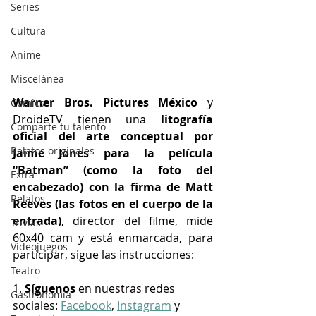
Series
Cultura
Anime
Miscelánea
Warner Bros. Pictures México 
y 
Cómics
DroideTV tienen una 
litografía 
Comparte tu talento
oficial del arte conceptual por 
Relatos originales
Jaime Jones para la película 
“Batman” (como la foto del 
Extra
encabezado) con la firma de Matt 
Relatos
Reeves (las fotos en el cuerpo de la 
entrada)
, director del filme, mide 
Trivias
60x40 cam y está enmarcada, para 
Videojuegos
participar, sigue las instrucciones:
Teatro
1. 
Síguenos
 en nuestras redes 
Gastronomía
sociales: 
Facebook
, 
Instagram
 y 