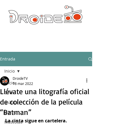
DROIDE TV: CULTURA POP Y PRODUCCION ORIGINAL
droidetv@gmail.com
Entrada
Inicio
DroideTV
Inicio
18 mar 2022
Llévate una litografía oficial
Cine
de colección de la película
Música
“Batman”
Libros
La cinta sigue en cartelera.
Mascotas