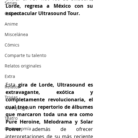
Series
Lorde, regresa a México con su 
espectacular Ultrasound Tour. 
Cultura
Anime
Miscelánea
Cómics
Comparte tu talento
Relatos originales
Extra
Esta
 gira de Lorde, Ultrasound es 
Relatos
extravagante, exótica y 
Trivias
completamente revolucionaria, el 
cual trae un repertorio de álbumes 
Videojuegos
que marcaron toda una era como 
Teatro
Pure Heroine, Melodrama y Solar 
Power
, además de ofrecer 
Gastronomía
interpretaciones de su más reciente 