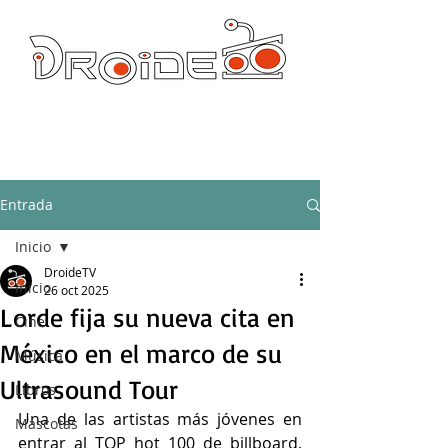
DROIDE TV: CULTURA POP Y PRODUCCION ORIGINAL
droidetv@gmail.com
Entrada
Inicio
DroideTV
Inicio
26 oct 2025
Lorde fija su nueva cita en
Cine
México en el marco de su
Música
Ultrasound Tour
Libros
Una de las artistas más jóvenes en 
Mascotas
entrar al TOP hot 100 de billboard, 