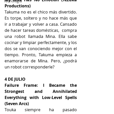
Tecnología
Productions) 
Takuma no es el chico más divertido. 
Es torpe, soltero y no hace más que 
ir a trabajar y volver a casa. Cansado 
de hacer tareas domésticas,  compra 
una robot llamada Mina. Ella sabe 
cocinar y limpiar perfectamente, y los 
dos se van conociendo mejor con el 
tiempo. Pronto, Takuma empieza a 
enamorarse de Mina. Pero, ¿podrá 
un robot corresponderle?
4 DE JULIO 
Failure Frame: I Became the 
Strongest and Annihilated 
Everything with Low-Level Spells 
(Seven Arcs) 
Touka siempre ha pasado 