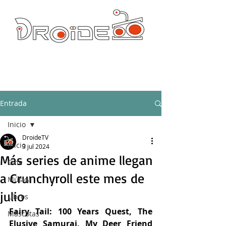
DROIDE TV: CULTURA POP Y PRODUCCION ORIGINAL
droidetv@gmail.com
Entrada
Inicio
DroideTV
Inicio
3 jul 2024
Más series de anime llegan
Cine
a Crunchyroll este mes de
Música
julio
Libros
Fairy Tail: 100 Years Quest, The 
Mascotas
Elusive Samurai, My Deer Friend 