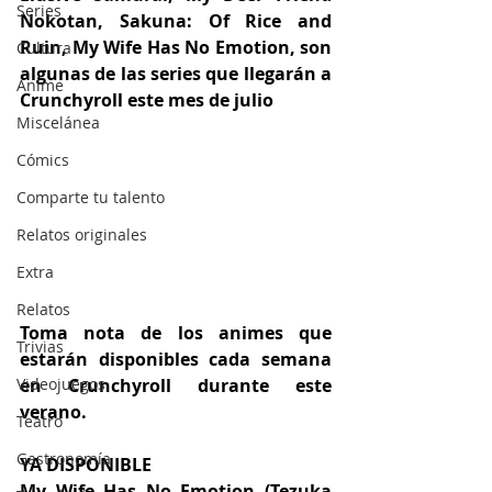
Series
Nokotan, Sakuna: Of Rice and 
Ruin, My Wife Has No Emotion, son 
Cultura
algunas de las series que llegarán a 
Anime
Crunchyroll este mes de julio
Miscelánea
Cómics
Comparte tu talento
Relatos originales
Extra
Relatos
Toma nota de los animes que 
Trivias
estarán disponibles cada semana 
en Crunchyroll durante este 
Videojuegos
verano.
Teatro
Gastronomía
YA DISPONIBLE
My Wife Has No Emotion (Tezuka 