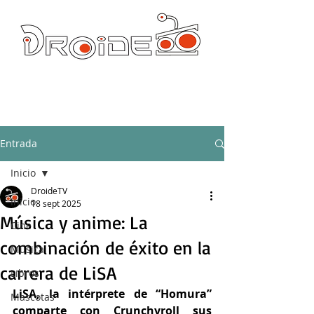
DROIDE TV: CULTURA POP Y PRODUCCION ORIGINAL
droidetv@gmail.com
Entrada
Inicio
DroideTV
Inicio
18 sept 2025
Música y anime: La
Cine
combinación de éxito en la
Música
carrera de LiSA
Libros
LiSA, la intérprete de “Homura” 
Mascotas
comparte con Crunchyroll sus 