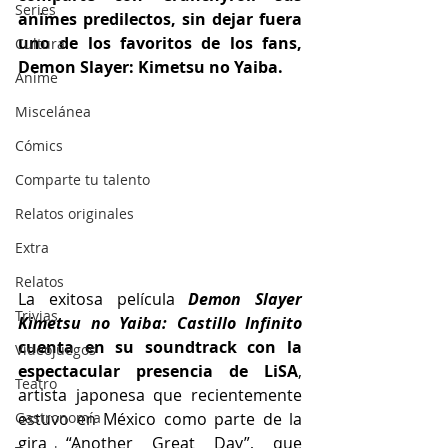
Series
animes predilectos, sin dejar fuera 
uno de los favoritos de los fans, 
Cultura
Demon Slayer: Kimetsu no Yaiba.
Anime
Miscelánea
Cómics
Comparte tu talento
Relatos originales
Extra
Relatos
La exitosa película 
Demon Slayer 
Trivias
Kimetsu no Yaiba: Castillo Infinito 
cuenta en su soundtrack con la 
Videojuegos
espectacular presencia de LiSA
, 
Teatro
artista japonesa que recientemente 
estuvo en México como parte de la 
Gastronomía
gira “Another Great Day”, que 