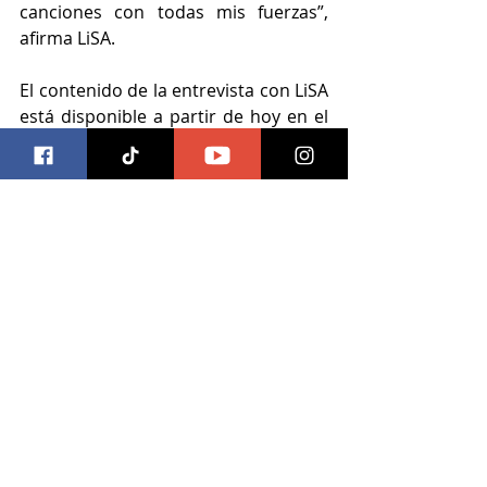
canciones con todas mis fuerzas”, 
afirma LiSA.
El contenido de la entrevista con LiSA 
está disponible a partir de hoy en el 
canal de Crunchyroll en YouTube. 
Disfruta más declaraciones en 
exclusiva de la artista japonesa, 
incluyendo lo que opina sobre la 
pasión de sus fans en Latinoamérica 
y descubre qué respondió a sus “fire 
questions”.
anime
Crunchyroll
LiSA
Anime
Entradas recientes
Ver todo