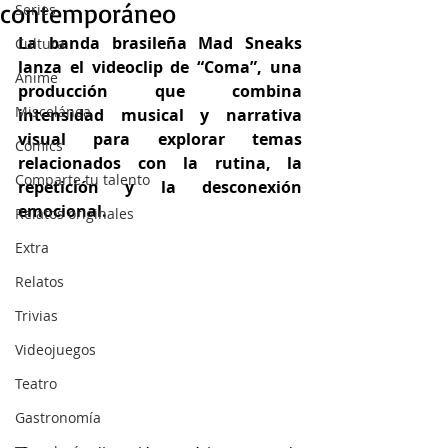
contemporáneo
Series
La banda brasileña Mad Sneaks 
Cultura
lanza el videoclip de “Coma”, una 
Anime
producción que combina 
Miscelánea
intensidad musical y narrativa 
visual para explorar temas 
Cómics
relacionados con la rutina, la 
Comparte tu talento
repetición y la desconexión 
emocional.
Relatos originales
Extra
Relatos
Trivias
Videojuegos
Teatro
Gastronomía