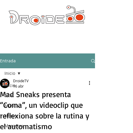
DROIDE TV: CULTURA POP Y PRODUCCION ORIGINAL
droidetv@gmail.com
Entrada
Inicio
DroideTV
Inicio
16 abr
Mad Sneaks presenta
Cine
“Coma”, un videoclip que
Música
reflexiona sobre la rutina y
Libros
el automatismo
Mascotas