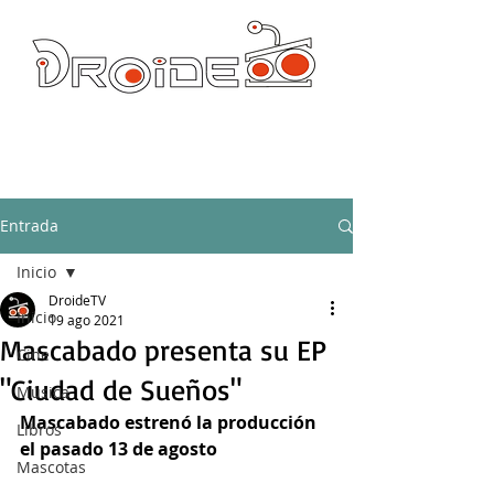
DROIDE TV: CULTURA POP Y PRODUCCION ORIGINAL
droidetv@gmail.com
Entrada
Inicio
DroideTV
Inicio
19 ago 2021
Mascabado presenta su EP
Cine
"Ciudad de Sueños"
Música
Mascabado estrenó la producción 
Libros
el pasado 13 de agosto
Mascotas