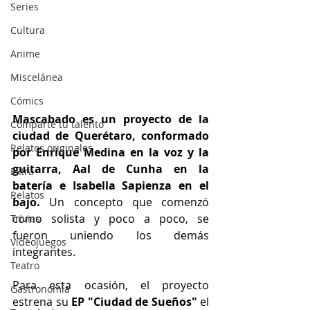
Series
Cultura
Anime
Miscelánea
Cómics
Mascabado es un proyecto de la 
Comparte tu talento
ciudad de Querétaro, conformado 
Relatos originales
por Enrique Medina en la voz y la 
guitarra, Aal de Cunha en la 
Extra
batería e Isabella Sapienza en el 
Relatos
bajo.
 Un concepto que comenzó 
como solista y poco a poco, se 
Trivias
fueron uniendo los demás 
Videojuegos
integrantes. 
Teatro
Para esta ocasión, el proyecto 
Gastronomía
estrena su 
EP "Ciudad de Sueños"
 el 