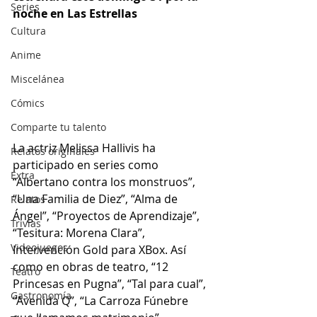
Series
noche en Las Estrellas
Cultura
Anime
Miscelánea
Cómics
Comparte tu talento
La actriz Melissa Hallivis ha 
Relatos originales
participado en series como 
Extra
“Albertano contra los monstruos”, 
“Una Familia de Diez”, “Alma de 
Relatos
Ángel”, “Proyectos de Aprendizaje”, 
Trivias
“Tesitura: Morena Clara”, 
Videojuegos
Intervención Gold para XBox. Así 
como en obras de teatro, “12 
Teatro
Princesas en Pugna”, “Tal para cual”, 
Gastronomía
“Avenida Q”, “La Carroza Fúnebre 