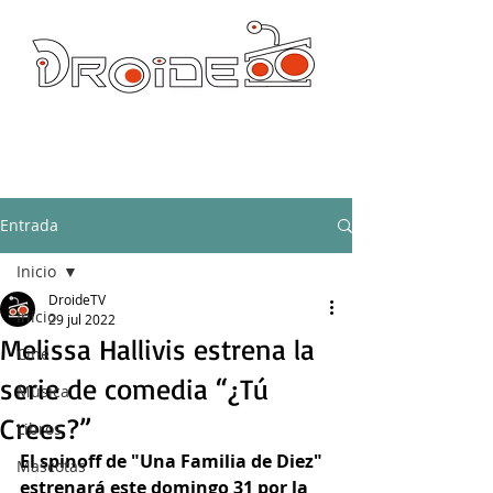
DROIDE TV: CULTURA POP Y PRODUCCION ORIGINAL
droidetv@gmail.com
Entrada
Inicio
DroideTV
Inicio
29 jul 2022
Melissa Hallivis estrena la
Cine
serie de comedia “¿Tú
Música
Crees?”
Libros
El spinoff de "Una Familia de Diez" 
Mascotas
estrenará este domingo 31 por la 