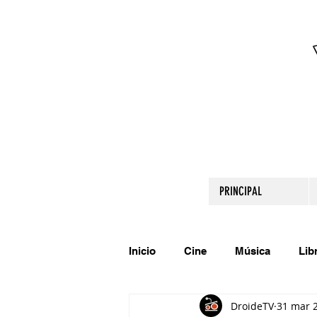
PRINCIPAL
Inicio
Cine
Música
Lib
DroideTV
31 mar 
Comparte tu talento
Relato