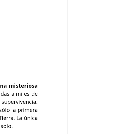
na misteriosa 
adas a miles de 
supervivencia. 
ólo la primera 
erra. La única 
 solo.