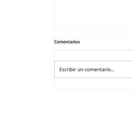
Comentarios
Escribir un comentario...
Drag Race México - Latina
Royale celebró su estreno
mundial con una presentación
en vivo en CDMX