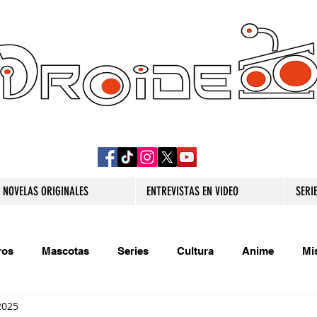
DROIDE TV: CULTURA POP Y PRODUCCION
ORIGINAL
NOVELAS ORIGINALES
ENTREVISTAS EN VIDEO
SERI
ros
Mascotas
Series
Cultura
Anime
Mi
2025
s originales
Extra
Relatos
Trivias
Videojueg