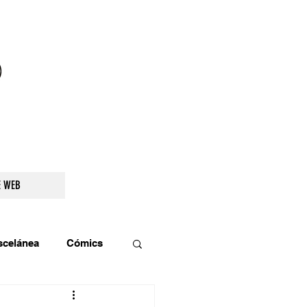
droidetv@gmail.com
E WEB
scelánea
Cómics
os
Teatro