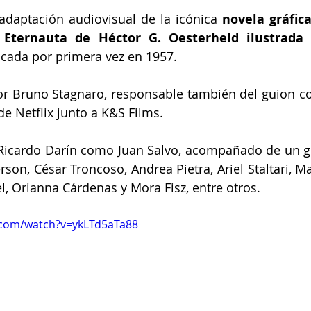
adaptación audiovisual de la icónica 
novela gráfica
l Eternauta de Héctor G. Oesterheld ilustrada 
icada por primera vez en 1957.
or Bruno Stagnaro, responsable también del guion con A
e Netflix junto a K&S Films.
Ricardo Darín como Juan Salvo, acompañado de un gr
rson, César Troncoso, Andrea Pietra, Ariel Staltari, Ma
l, Orianna Cárdenas y Mora Fisz, entre otros.
.com/watch?v=ykLTd5aTa88