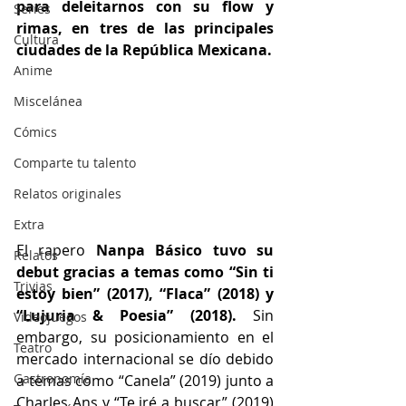
para deleitarnos con su flow y 
Series
rimas, en tres de las principales 
Cultura
ciudades de la República Mexicana.
Anime
Miscelánea
Cómics
Comparte tu talento
Relatos originales
Extra
El rapero 
Nanpa Básico tuvo su 
Relatos
debut gracias a temas como “Sin ti 
Trivias
estoy bien” (2017), “Flaca” (2018) y 
“Lujuria & Poesia” (2018).
 Sin 
Videojuegos
embargo, su posicionamiento en el 
Teatro
mercado internacional se dío debido 
Gastronomía
a temas como “Canela” (2019) junto a 
Charles Ans y “Te iré a buscar” (2019) 