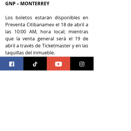
GNP – MONTERREY
Los boletos estarán disponibles en 
Preventa Citibanamex el 18 de abril a 
las 10:00 AM, hora local; mientras 
que la venta general será el 19 de 
abril a través de Ticketmaster y en las 
taquillas del inmueble. 
musica
concierto
ocesa
ocesa jalisco
nanpa basico
Música
Entradas recientes
Ver todo