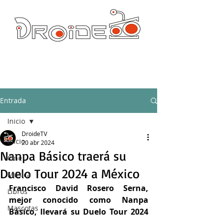
DROIDE TV: CULTURA POP Y PRODUCCION ORIGINAL
droidetv@gmail.com
Entrada
Inicio
DroideTV
Inicio
20 abr 2024
Nanpa Básico traerá su
Cine
Duelo Tour 2024 a México
Música
Francisco David Rosero Serna, 
Libros
mejor conocido como Nanpa 
Mascotas
Básico, llevará su Duelo Tour 2024 