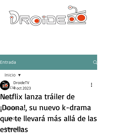
DROIDE TV: CULTURA POP Y PRODUCCION ORIGINAL
droidetv@gmail.com
Entrada
Inicio
DroideTV
Inicio
4 oct 2023
Netflix lanza tráiler de
Cine
¡Doona!, su nuevo k-drama
Música
que te llevará más allá de las
Libros
estrellas
Mascotas