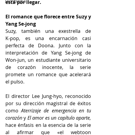
Tecnología
está por llegar.
El romance que florece entre Suzy y 
Yang Se‑jong
Suzy, también una exestrella de 
K‑pop, es una encarnación casi 
perfecta de Doona. Junto con la 
interpretación de Yang Se‑jong de 
Won‑jun, un estudiante universitario 
de corazón inocente, la serie 
promete un romance que acelerará 
el pulso.
El director Lee Jung-hyo, reconocido 
por su dirección magistral de éxitos 
como 
Aterrizaje de emergencia en tu 
corazón
 y
 El amor es un capítulo aparte,
hace énfasis en la esencia de la serie 
al afirmar que «el webtoon 