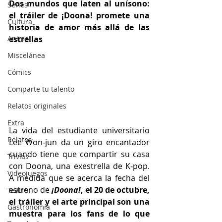
Dos mundos que laten al unísono: 
Series
el tráiler de ¡Doona! promete una 
Cultura
historia de amor más allá de las 
Anime
estrellas
Miscelánea
Cómics
Comparte tu talento
Relatos originales
Extra
La vida del estudiante universitario 
Relatos
Lee Won‑jun da un giro encantador 
cuando tiene que compartir su casa 
Trivias
con Doona, una exestrella de K‑pop. 
Videojuegos
A medida que se acerca la fecha del 
estreno de 
¡Doona!
, el 20 de octubre, 
Teatro
el tráiler y el arte principal son una 
Gastronomía
muestra para los fans de lo que 