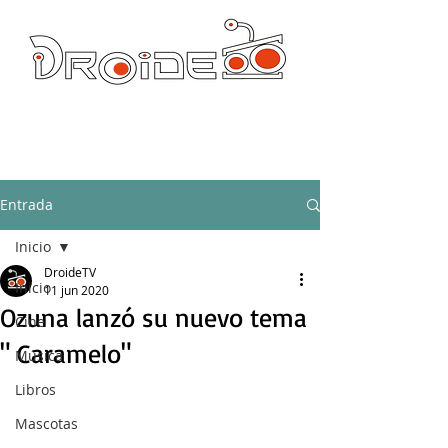
DROIDE TV: CULTURA POP Y PRODUCCION ORIGINAL
droidetv@gmail.com
Entrada
Inicio
DroideTV
Inicio
11 jun 2020
Ozuna lanzó su nuevo tema
Cine
" Caramelo"
Música
Libros
Mascotas