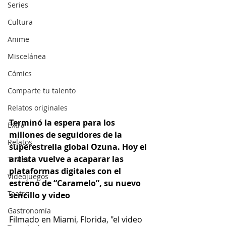
Series
Cultura
Anime
Miscelánea
Cómics
Comparte tu talento
Relatos originales
Terminó la espera para los 
Extra
millones de seguidores de la 
Relatos
superestrella global Ozuna. Hoy el 
artista vuelve a acaparar las 
Trivias
plataformas digitales con el 
Videojuegos
estreno de “Caramelo”, su nuevo 
Teatro
sencillo y video
Gastronomía
Filmado en Miami, Florida, "el video 