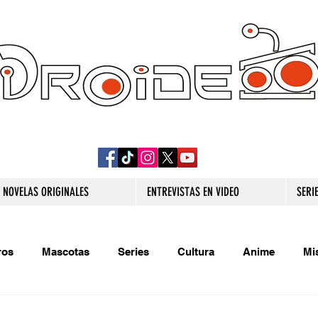
DROIDE TV: CULTURA POP Y PRODUCCION
ORIGINAL
NOVELAS ORIGINALES
ENTREVISTAS EN VIDEO
SERI
ros
Mascotas
Series
Cultura
Anime
Mi
s originales
Extra
Relatos
Trivias
Videojueg