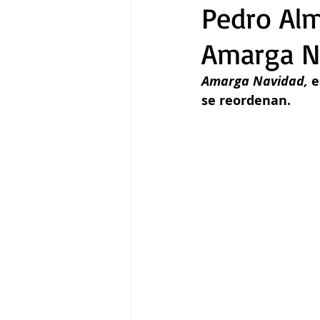
Pedro Alm
Amarga Na
Gastronomía
Tecnología
Amarga Navidad, 
e
se reordenan.