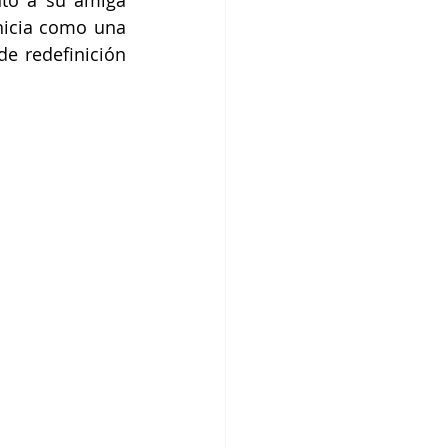
nto a su amiga 
nicia como una 
e redefinición 