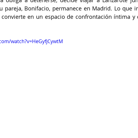
a obliga a detenerse, decide viajar a Lanzarote ju
su pareja, Bonifacio, permanece en Madrid. Lo que i
convierte en un espacio de confrontación íntima y d
.com/watch?v=HeGyfjCywtM