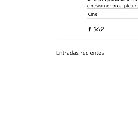
cine
warner bros. pictur
Cine
Entradas recientes