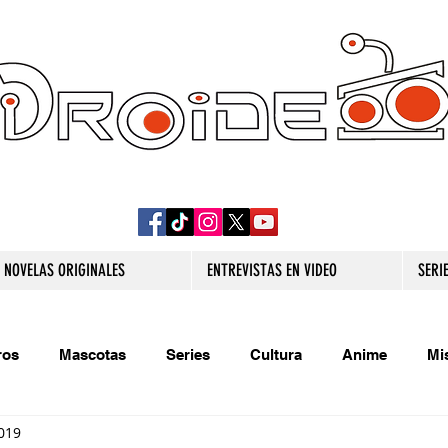
DROIDE TV: CULTURA POP Y PRODUCCION
ORIGINAL
NOVELAS ORIGINALES
ENTREVISTAS EN VIDEO
SERI
ros
Mascotas
Series
Cultura
Anime
Mi
019
s originales
Extra
Relatos
Trivias
Videojueg