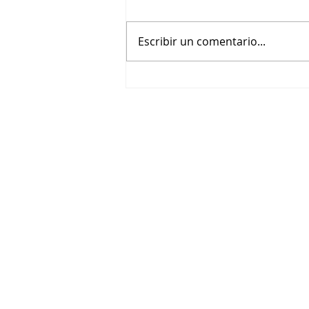
Escribir un comentario...
Italia hablará como un gran
libro en la FIL Guadalajara