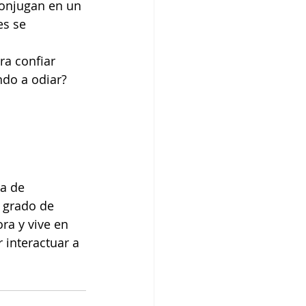
conjugan en un 
s se 
ra confiar 
ndo a odiar?
la de 
 grado de 
ra y vive en 
 interactuar a 