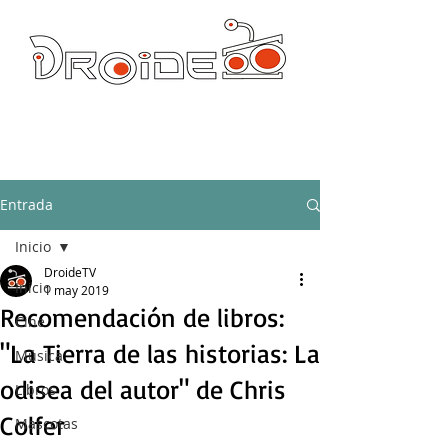
DROIDE TV: CULTURA POP Y PRODUCCION ORIGINAL
droidetv@gmail.com
Entrada
Inicio
DroideTV
Inicio
1 may 2019
Recomendación de libros:
Cine
"La Tierra de las historias: La
Música
odisea del autor" de Chris
Libros
Colfer
Mascotas