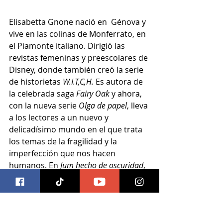
Elisabetta Gnone nació en  Génova y 
vive en las colinas de Monferrato, en 
el Piamonte italiano. Dirigió las 
revistas femeninas y preescolares de 
Disney, donde también creó la serie 
de historietas 
W.I.T,C,H.
 Es autora de 
la celebrada saga 
Fairy Oak
 y ahora, 
con la nueva serie 
Olga de papel
, lleva 
a los lectores a un nuevo y 
delicadísimo mundo en el que trata 
los temas de la fragilidad y la 
imperfección que nos hacen 
humanos. En 
Jum hecho de oscuridad
, 
el segundo libro de la serie, habla 
con tacto e ironía de un "monstruo" 
que tarde o temprano todos 
conocemos. 