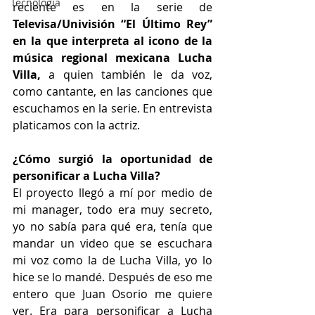
Tecnología
reciente es en la serie de
Televisa/Univisión “El Último Rey” 
en la que interpreta al icono de la 
música regional mexicana Lucha 
Villa,
 a quien también le da voz, 
como cantante, en las canciones que 
escuchamos en la serie. En entrevista 
platicamos con la actriz.
¿Cómo surgió la oportunidad de 
personificar a Lucha Villa?
El proyecto llegó a mí por medio de 
mi manager, todo era muy secreto, 
yo no sabía para qué era, tenía que 
mandar un video que se escuchara 
mi voz como la de Lucha Villa, yo lo 
hice se lo mandé. Después de eso me 
entero que Juan Osorio me quiere 
ver. Era para personificar a Lucha 