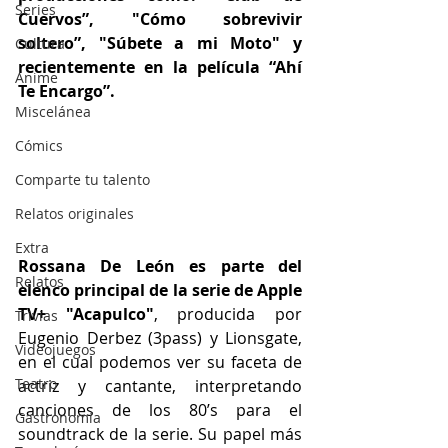
Series
Cuervos”, "Cómo sobrevivir 
soltero”, "Súbete a mi Moto" y 
Cultura
recientemente en la película “Ahí 
Anime
Te Encargo”.
Miscelánea
Cómics
Comparte tu talento
Relatos originales
Extra
Rossana De León es parte del 
Relatos
elenco principal de la serie de Apple 
TV+ "Acapulco"
, producida por 
Trivias
Eugenio Derbez (3pass) y Lionsgate, 
Videojuegos
en el cual podemos ver su faceta de 
Teatro
actriz y cantante, interpretando 
canciones de los 80’s para el 
Gastronomía
soundtrack de la serie. Su papel más 