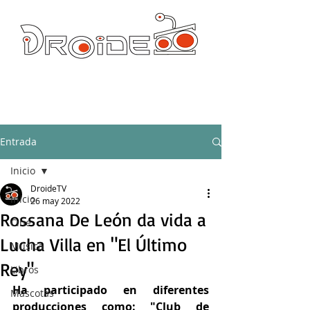
DROIDE TV: CULTURA POP Y PRODUCCION ORIGINAL
droidetv@gmail.com
Entrada
Inicio
DroideTV
Inicio
26 may 2022
Rossana De León da vida a
Cine
Lucha Villa en "El Último
Música
Rey"
Libros
Ha participado en diferentes 
Mascotas
producciones como: "Club de 