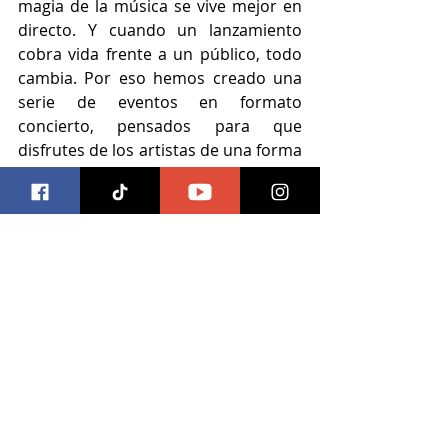
magia de la música se vive mejor en 
directo. Y cuando un lanzamiento 
cobra vida frente a un público, todo 
cambia. Por eso hemos creado una 
serie de eventos en formato 
concierto, pensados para que 
disfrutes de los artistas de una forma 
más cercana, más real. Queremos 
que la música sea el epicentro de 
cada encuentro, donde estarás 
rodeado de la mejor atención y una 
experiencia que te haga sentir parte 
de algo disfrutable en todos los 
sentidos", añadieron los 
organizadores.
musica
cdmx
conciertos
ruido y cariño
Música