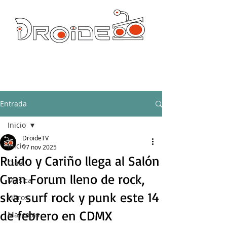
DROIDE TV: CULTURA POP Y PRODUCCION ORIGINAL
droidetv@gmail.com
Entrada
Inicio
DroideTV
Inicio
17 nov 2025
Ruido y Cariño llega al Salón
Cine
Gran Forum lleno de rock,
Música
ska, surf rock y punk este 14
Libros
de febrero en CDMX
Mascotas