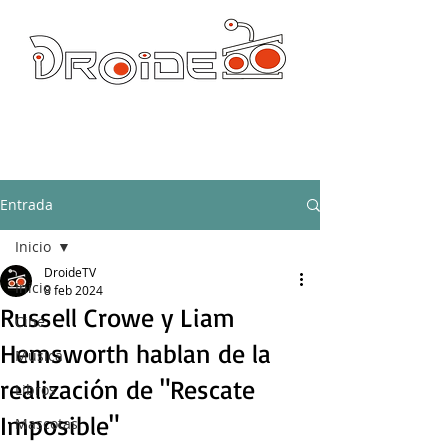
DROIDE TV: CULTURA POP Y PRODUCCION ORIGINAL
droidetv@gmail.com
Entrada
Inicio
DroideTV
Inicio
8 feb 2024
Russell Crowe y Liam
Cine
Hemsworth hablan de la
Música
realización de "Rescate
Libros
Imposible"
Mascotas