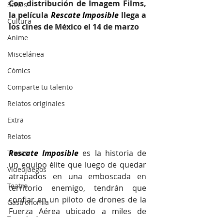
Con distribución de Imagem Films, 
Series
la película 
Rescate Imposible
llega a 
Cultura
los cines de México el 14 de marzo
Anime
Miscelánea
Cómics
Comparte tu talento
Relatos originales
Extra
Relatos
Rescate Imposible
 es la historia de 
Trivias
un equipo élite que luego de quedar 
Videojuegos
atrapados en una emboscada en 
Teatro
territorio enemigo, tendrán que 
confiar en un piloto de drones de la 
Gastronomía
Fuerza Aérea ubicado a miles de 