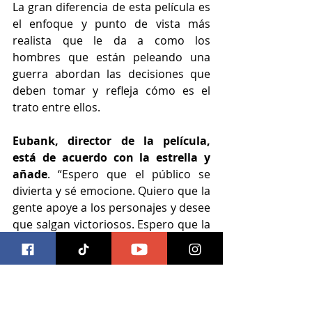
La gran diferencia de esta película es 
el enfoque y punto de vista más 
realista que le da a como los 
hombres que están peleando una 
guerra abordan las decisiones que 
deben tomar y refleja cómo es el 
trato entre ellos. 
Eubank, director de la película, 
está de acuerdo con la estrella y 
añade
. “Espero que el público se 
divierta y sé emocione. Quiero que la 
gente apoye a los personajes y desee 
que salgan victoriosos. Espero que la 
película los sorprenda”.
https://www.youtube.com/watch?
v=zOt7JMV-
BAY&pp=ygUXaW1hZ2VtIGZpbG1zIG14IHJl