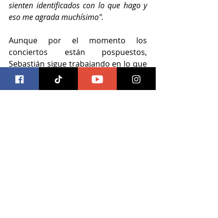
sienten identificados con lo que hago y 
eso me agrada muchísimo".
Aunque por el momento los 
conciertos están pospuestos, 
Sebastián sigue trabajando en lo que 
será su show. 
"Cuando terminé el 
concepto del álbum completo ya sabía 
lo que quería hacer para mis 
presentaciones. Veo muy poco probable 
que este año se puedan hacer 
presentaciones por seguridad de todos, 
pero espero que en el 2021 pueda hacer 
una gira  y poder cantar mis canciones 
del álbum en vivo con la gente que me 
apoya"
Desde pequeño la música que 
escuchaban sus padres se quedo 