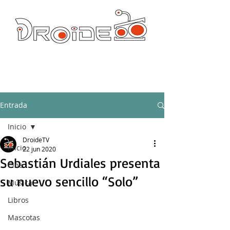
DROIDE TV: CULTURA POP Y PRODUCCION ORIGINAL
droidetv@gmail.com
Entrada
Inicio
DroideTV
Inicio
22 jun 2020
Sebastián Urdiales presenta
Cine
su nuevo sencillo “Solo”
Música
Libros
Mascotas