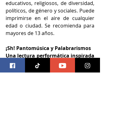
educativos, religiosos, de diversidad, 
políticos, de género y sociales. Puede 
imprimirse en el aire de cualquier 
edad o ciudad. Se recomienda para 
mayores de 13 años.
¡Sh! Pantomúsica y Palabrarismos
Una lectura performática inspirada 
en libros prohibidos
Sábado 15 de Julio, Foro La Paz, 19 
horas
Boletos ya disponibles en: 
www.forolapaz.live
Información cortesía
cdmx
cultura
¡Sh! Pantomúsica y Palabrarismos
Foro La Paz
Cultura