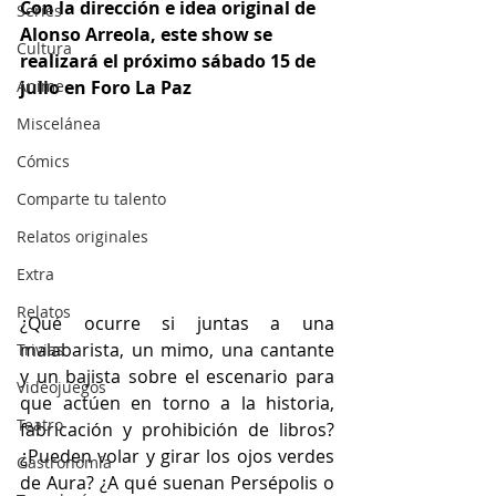
Con la dirección e idea original de 
Series
Alonso Arreola, este show se 
Cultura
realizará el próximo sábado 15 de 
Anime
julio en Foro La Paz
Miscelánea
Cómics
Comparte tu talento
Relatos originales
Extra
Relatos
¿Qué ocurre si juntas a una 
malabarista, un mimo, una cantante 
Trivias
y un bajista sobre el escenario para 
Videojuegos
que actúen en torno a la historia, 
Teatro
fabricación y prohibición de libros? 
¿Pueden volar y girar los ojos verdes 
Gastronomía
de Aura? ¿A qué suenan Persépolis o 