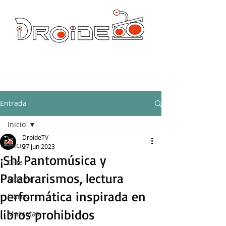
DROIDE TV: CULTURA POP Y PRODUCCION ORIGINAL
droidetv@gmail.com
Entrada
Inicio
DroideTV
Inicio
27 jun 2023
¡Sh! Pantomúsica y
Cine
Palabrarismos, lectura
Música
performática inspirada en
Libros
libros prohibidos
Mascotas