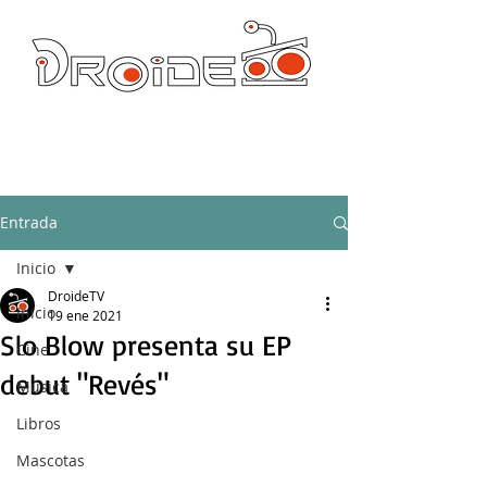
DROIDE TV: CULTURA POP Y PRODUCCION ORIGINAL
droidetv@gmail.com
Entrada
Inicio
DroideTV
Inicio
19 ene 2021
Slo Blow presenta su EP
Cine
debut "Revés"
Música
Libros
Mascotas