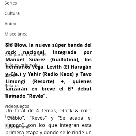
Series
Cultura
Anime
Miscelánea
Cómics
Slo Blow, la nueva súper banda del 
rock nacional, integrada por 
Comparte tu talento
Manuel Suárez (Guillotina), los 
Relatos originales
hermanos Vega, Levith (El Haragán 
y Cía.) y Yahir (Radio Kaos) y Tavo 
Extra
Limongi (Resorte) +, quienes 
Relatos
lanzarán en breve el EP debut 
llamado "Revés".
Trivias
Videojuegos
Un total de 4 temas, "Rock & roll", 
Teatro
"Diablo", "Revés" y "Se acaba el 
tiempo", son los que integran esta 
Gastronomía
primera etapa y donde se le rinde un 