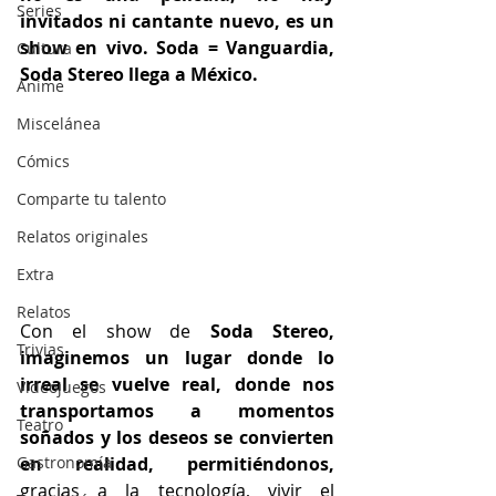
Series
invitados ni cantante nuevo, es un 
show en vivo. Soda = Vanguardia, 
Cultura
Soda Stereo llega a México.
Anime
Miscelánea
Cómics
Comparte tu talento
Relatos originales
Extra
Relatos
Con el show de 
Soda Stereo, 
Trivias
imaginemos un lugar donde lo 
irreal se vuelve real, donde nos 
Videojuegos
transportamos a momentos 
Teatro
soñados y los deseos se convierten 
en realidad, permitiéndonos,
Gastronomía
gracias a la tecnología, vivir el 