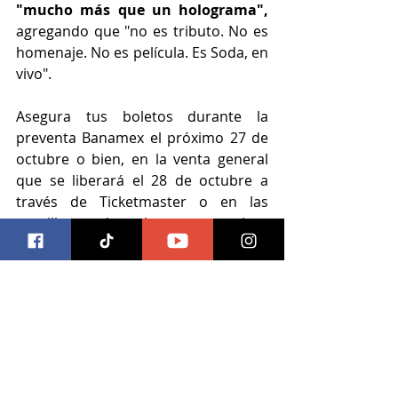
"mucho más que un holograma", 
agregando que "no es tributo. No es 
homenaje. No es película. Es Soda, en 
vivo".
Asegura tus boletos durante la 
preventa Banamex el próximo 27 de 
octubre o bien, en la venta general 
que se liberará el 28 de octubre a 
través de Ticketmaster o en las 
taquillas de los respectivos 
inmuebles.
ocesa
ocesa jalisco
auditorio telmex
soda stereo
Música
Entradas recientes
Ver todo