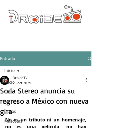
DROIDE TV: CULTURA POP Y PRODUCCION ORIGINAL
droidetv@gmail.com
Entrada
Inicio
DroideTV
Inicio
23 oct 2025
Soda Stereo anuncia su
Cine
regreso a México con nueva
Música
gira
Libros
No es un tributo ni un homenaje, 
Mascotas
no es una película, no hay 