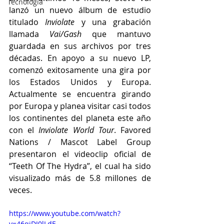
Tecnología
lanzó un nuevo álbum de estudio 
titulado 
Inviolate 
y una grabación 
llamada 
Vai/Gash 
que mantuvo 
guardada en sus archivos por tres 
décadas. En apoyo a su nuevo LP, 
comenzó exitosamente una gira por 
los Estados Unidos y Europa. 
Actualmente se encuentra girando 
por Europa y planea visitar casi todos 
los continentes del planeta este año 
con el 
Inviolate World Tour
. Favored 
Nations / Mascot Label Group 
presentaron el videoclip oficial de 
“Teeth Of The Hydra”, el cual ha sido 
visualizado más de 5.8 millones de 
veces. 
https://www.youtube.com/watch?
v=46qjDJ0lLdE