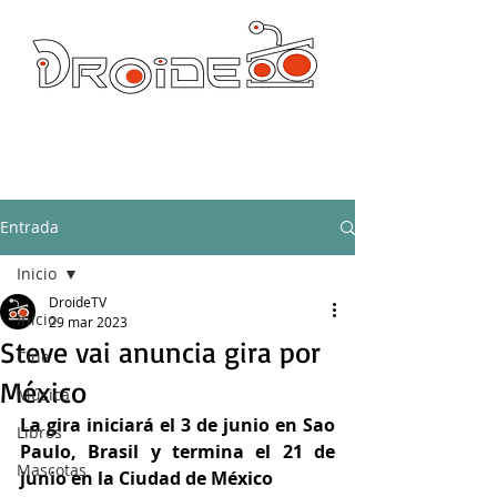
DROIDE TV: CULTURA POP Y PRODUCCION ORIGINAL
droidetv@gmail.com
Entrada
Inicio
DroideTV
Inicio
29 mar 2023
Steve vai anuncia gira por
Cine
México
Música
La gira iniciará el 3 de junio en Sao 
Libros
Paulo, Brasil y termina el 21 de 
Mascotas
junio en la Ciudad de México