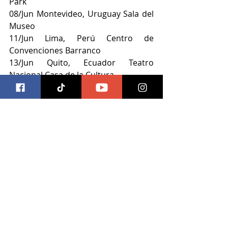
Park
08/Jun Montevideo, Uruguay Sala del 
Museo
11/Jun Lima, Perú Centro de 
Convenciones Barranco
13/Jun Quito, Ecuador Teatro 
Nacional Casa de la Cultura
15/Jun Santiago, Chile Teatro Coliseo
20/Jun Guadalajara, México Teatro 
Diana
21/Jun Ciudad de México, México 
Teatro Metropólitan
ocesa
ocesa jalisco
teatro diana
steve vai
Música