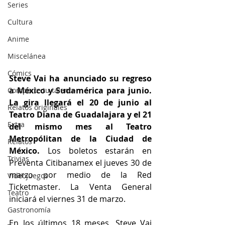
Series
Cultura
Anime
Miscelánea
Cómics
Steve Vai ha anunciado su regreso 
a México y Sudamérica para junio. 
Comparte tu talento
La gira llegará el 20 de junio al 
Relatos originales
Teatro Diana de Guadalajara y el 21 
Extra
del mismo mes al Teatro 
Metropólitan de la Ciudad de 
Relatos
México.
 Los boletos estarán en 
Trivias
Preventa Citibanamex el jueves 30 de 
marzo por medio de la Red 
Videojuegos
Ticketmaster. La Venta General 
Teatro
iniciará el viernes 31 de marzo.
Gastronomía
En los últimos 18 meses, Steve Vai 