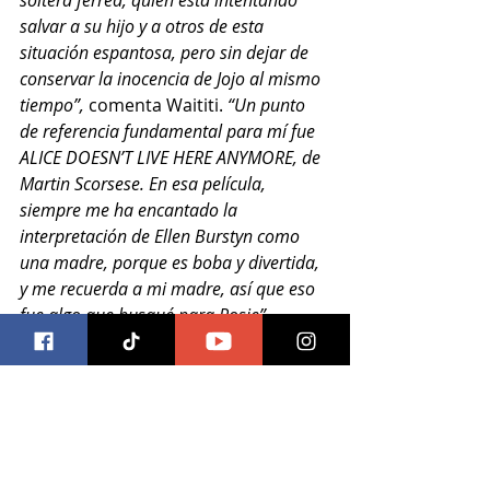
salvar a su hijo y a otros de esta 
situación espantosa, pero sin dejar de 
conservar la inocencia de Jojo al mismo 
tiempo”, 
comenta Waititi. 
“Un punto 
de referencia fundamental para mí fue 
ALICE DOESN’T LIVE HERE ANYMORE, de 
Martin Scorsese. En esa película, 
siempre me ha encantado la 
interpretación de Ellen Burstyn como 
una madre, porque es boba y divertida, 
y me recuerda a mi madre, así que eso 
fue algo que busqué para Rosie”. 
Si bien la película les abre la puerta a 
anacronismos tales como canciones 
de los Beatles y Bowie, Waititi, 
mientras escribía, se sumergió en 
libros y documentales de la Segunda 