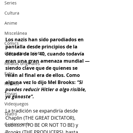
Series
Cultura
Anime
Miscelánea
Los nazis han sido parodiados en 
Cómics
pantalla desde principios de la 
década de los ’40, cuando todavía 
Comparte tu talento
eran una gran amenaza mundial —
Relatos originales
siendo clave que de quienes se 
Extra
reían al final era de ellos. Como 
alguna vez lo dijo Mel Brooks: 
“Si 
Relatos
puedes reducir Hitler a algo risible, 
Trivias
ya ganaste”. 
Videojuegos
La tradición se expandiría desde 
Teatro
Chaplin (THE GREAT DICTATOR), 
Gastronomía
Lubitsch (TO BE OR NOT TO BE) y 
Brooks (THE PRODUCERS), hasta 