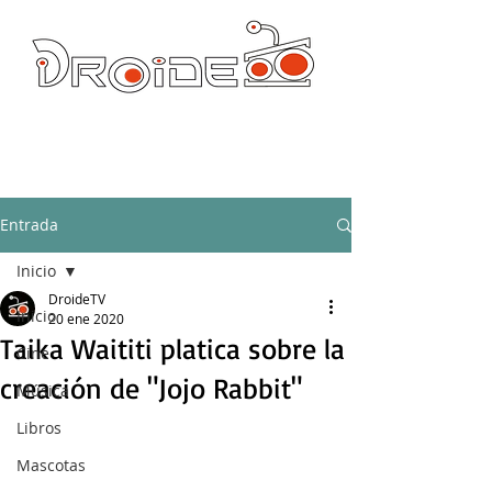
DROIDE TV: CULTURA POP Y PRODUCCION ORIGINAL
droidetv@gmail.com
Entrada
Inicio
DroideTV
Inicio
20 ene 2020
Taika Waititi platica sobre la
Cine
creación de "Jojo Rabbit"
Música
Libros
Mascotas