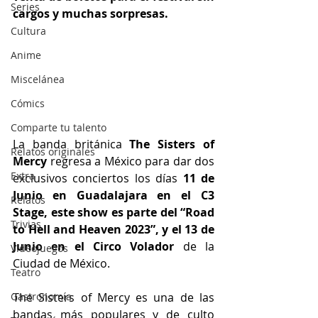
Series
cargos y muchas sorpresas.
Cultura
Anime
Miscelánea
Cómics
Comparte tu talento
La banda británica 
The Sisters of 
Relatos originales
Mercy
 regresa a México para dar dos 
Extra
exclusivos conciertos los días 
11 de 
Junio en Guadalajara en el C3 
Relatos
Stage, este show es parte del “Road 
Trivias
to Hell and Heaven 2023”, y el 13 de 
Junio en el Circo Volador
 de la 
Videojuegos
Ciudad de México.
Teatro
The Sisters of Mercy es una de las 
Gastronomía
bandas más populares y de culto 