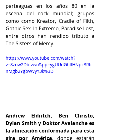
parteaguas en los años 80 en la 
escena del rock mundial; grupos 
como como Kreator, Cradle of Filth, 
Gothic Sex, In Extremo, Paradise Lost, 
entre otros han rendido tributo a 
The Sisters of Mercy.
https://www.youtube.com/watch?
v=8zow2Dblvwo&pp=ygUUdGhlIHNpc3Rlc
nMgb2YgbWVyY3k%3D
Andrew Eldritch, Ben Christo, 
Dylan Smith y Doktor Avalanche es 
la alineación conformada para esta 
gira por América
, donde estarán 