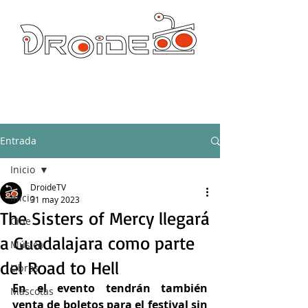
DROIDE TV: CULTURA POP Y PRODUCCION ORIGINAL
droidetv@gmail.com
Entrada
Inicio
DroideTV
Inicio
31 may 2023
The Sisters of Mercy llegará
Cine
a Guadalajara como parte
Música
del Road to Hell
Libros
En el evento tendrán también 
Mascotas
venta de boletos para el festival sin 