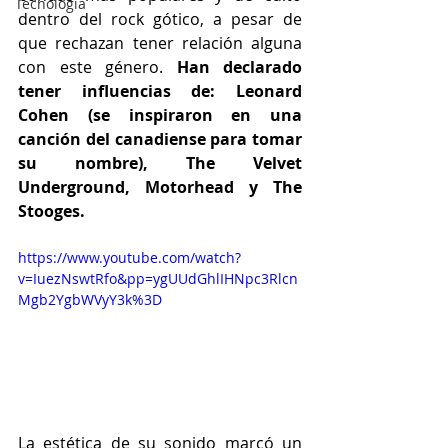
Tecnología
dentro del rock gótico, a pesar de 
que rechazan tener relación alguna 
con este género.
 Han declarado 
tener influencias de: Leonard 
Cohen (se inspiraron en una 
canción del canadiense para tomar 
su nombre), The Velvet 
Underground, Motorhead y The 
Stooges.
https://www.youtube.com/watch?
v=IuezNswtRfo&pp=ygUUdGhlIHNpc3Rlcn
Mgb2YgbWVyY3k%3D
La estética de su sonido marcó un 