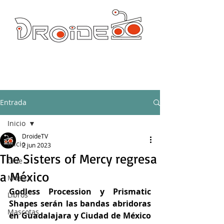
DROIDE TV: CULTURA POP Y PRODUCCION ORIGINAL
droidetv@gmail.com
Entrada
Inicio
DroideTV
Inicio
2 jun 2023
The Sisters of Mercy regresa
Cine
a México
Música
Godless Procession y Prismatic 
Libros
Shapes serán las bandas abridoras 
Mascotas
en Guadalajara y Ciudad de México 