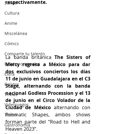
respectivamente.
Series
Cultura
Anime
Miscelánea
Cómics
Comparte tu talento
La banda británica 
The Sisters of 
Mercy regresa a México para dar 
Relatos originales
dos exclusivos conciertos los días 
Extra
11 de junio en Guadalajara en el C3 
Relatos
Stage, alternando con la banda 
nacional Godless Procession y el 13 
Trivias
de junio en el Circo Volador de la 
Videojuegos
Ciudad de México
 alternando con 
Prismatic Shapes, ambos shows 
Teatro
forman parte del “Road to Hell and 
Gastronomía
Heaven 2023”.