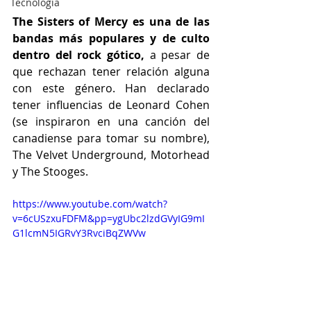
Tecnología
The Sisters of Mercy es una de las 
bandas más populares y de culto 
dentro del rock gótico,
 a pesar de 
que rechazan tener relación alguna 
con este género. Han declarado 
tener influencias de Leonard Cohen 
(se inspiraron en una canción del 
canadiense para tomar su nombre), 
The Velvet Underground, Motorhead 
y The Stooges.
https://www.youtube.com/watch?
v=6cUSzxuFDFM&pp=ygUbc2lzdGVyIG9mI
G1lcmN5IGRvY3RvciBqZWVw